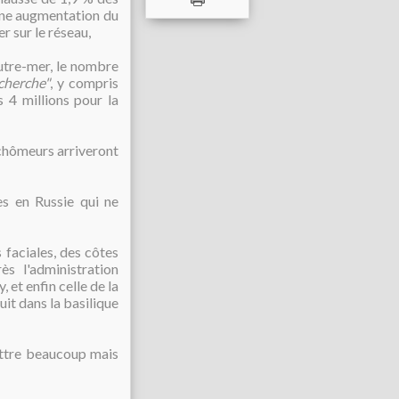
une augmentation du
r sur le réseau,
outre-mer, le nombre
echerche"
, y compris
s 4 millions pour la
e chômeurs arriveront
s en Russie qui ne
 faciales, des côtes
ès l'administration
 et enfin celle de la
it dans la basilique
ettre beaucoup mais