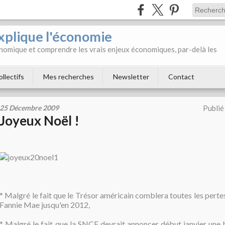
xplique l'économie
onomique et comprendre les vrais enjeux économiques, par-delà les
ollectifs
Mes recherches
Newsletter
Contact
25 Décembre 2009
Publié
Joyeux Noël !
* Malgré le fait que le Trésor américain comblera toutes les pert
Fannie Mae jusqu'en 2012,
* Malgré le fait que la SNCF devrait annoncer début janvier une 