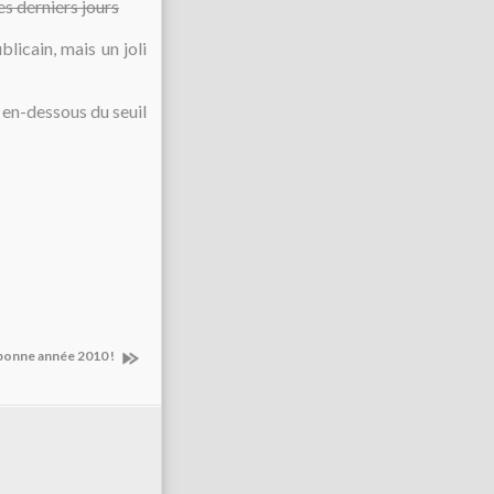
ces derniers jours
blicain, mais un joli
 en-dessous du seuil
 bonne année 2010 !