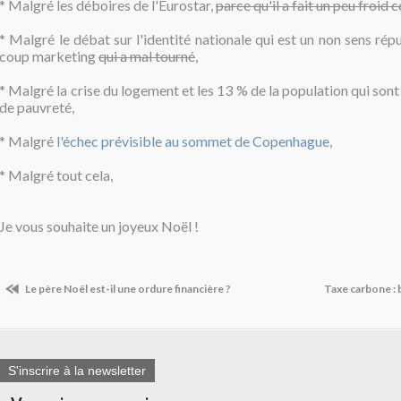
* Malgré les déboires de l'Eurostar,
parce qu'il a fait un peu froid 
* Malgré le débat sur l'identité nationale qui est un non sens répu
coup marketing
qui a mal tourné
,
* Malgré la crise du logement et les 13 % de la population qui sont
de pauvreté,
* Malgré
l'échec prévisible au sommet de Copenhague,
* Malgré tout cela,
Je vous souhaite un joyeux Noël !
Le père Noël est-il une ordure financière ?
Taxe carbone :
S'inscrire à la newsletter