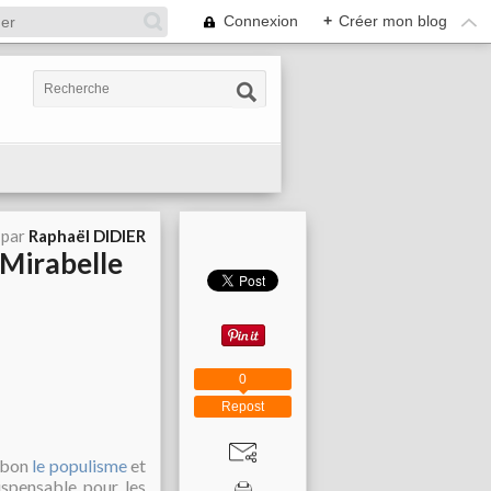
Connexion
+
Créer mon blog
 par
Raphaël DIDIER
 Mirabelle
0
Repost
t bon
le populisme
et
ispensable pour les