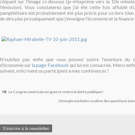
cliquant sur l'image ci-dessous (je m'exprime vers la 10e minute 
l'émission). Vous constaterez que j'ai été cette fois affublé d'un
pamphlétaire eût probablement été plus précis pour ce livre bien p
de dire plus prosaïquement que j'enseigne l'économie et la finance 
N'oubliez pas enfin que vous pouvez suivre l'aventure du di
d'économie sur
la page Facebook
qui lui est consacrée. Merci enfi
suivent, m'écrivent ou participent à mes conférences !
Le Congrès américain en guerre contre la dette publique !
L'énergie nucléaire soulève des questions (sa
S'inscrire à la newsletter