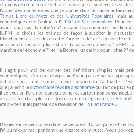
citoyens de récupérer le débat économique et soulever les vraies q
l'objet des conférences que je donne dans le cadre notamme
Temps Libre de Metz
et des
Universités Populaires
, mais au
économiques que j'anime à
l'UPSC de Sarreguemines
. Pour ces
avons baptisés "la cafet'éco" puisque les rencontres ont lieu da
IUFM, je choisis les thèmes de façon à susciter la discussio
blanchiment ou l'art de retraiter l'argent sale" et "la pauvreté est
une société toujours plus riche ?" la semaine dernière, "le FMI :
massive de l'économie ?" et "la Bourse : un casino pour riches ?" dem
Il s'agit pour moi de donner des définitions simples mais pr
économiques, afin que chaque auditeur puisse se les appropri
débattre ou à tout le moins mieux comprendre l'actualité. C'est
que j'ai écrit le
dictionnaire révolté d'économie
qui fait de plus en p
il se veut un livre non conventionnel et surtout non consensuel. J'a
des articles dans plusieurs journaux (
Le télégramme
,
le Républic
été invité sur les plateaux de télévision de
TV8
et
France 3
.
Dernière intervention en date, ce vendredi 10 juin j'ai été l'invité
j'ai pu m'exprimer pendant une dizaine de minutes. Vous pouvez 