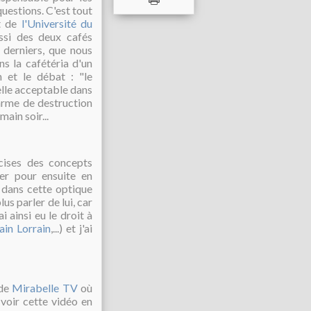
uestions. C'est tout
nt de
l'Université du
ssi des deux cafés
 derniers, que nous
ns la cafétéria d'un
n et le débat : "le
-elle acceptable dans
 arme de destruction
ain soir...
écises des concepts
er pour ensuite en
 dans cette optique
lus parler de lui, car
i ainsi eu le droit à
ain Lorrain
,...) et j'ai
 de
Mirabelle TV
où
voir cette vidéo en