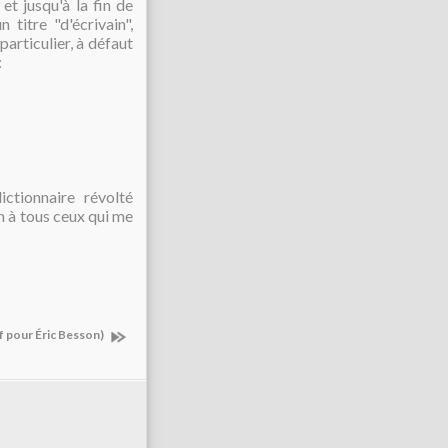
et jusqu'à la fin de
 titre "d'écrivain",
articulier, à défaut
:
ctionnaire révolté
n à tous ceux qui me
uf pour Éric Besson)