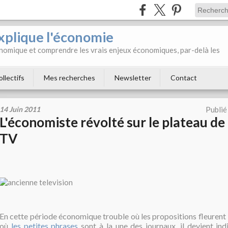
xplique l'économie
onomique et comprendre les vrais enjeux économiques, par-delà les
ollectifs
Mes recherches
Newsletter
Contact
14 Juin 2011
Publié
L'économiste révolté sur le plateau de
TV
En cette période économique trouble où les propositions fleuren
où
les petites phrases
sont à la une des journaux, il devient ind