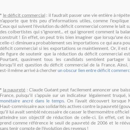
*
le déficit commercial
: il faudrait passer une vie entière à répét
n'apporte que très peu d'informations utiles, comme l'expliqu
Ceux qui suivent l'évolution du déficit commercial comme le lait su
des colbertistes qui s'ignorent... et qui ignorent comment la ba
construit ! En effet, on peut très bien imaginer que lorsqu'une éc
celle-ci diminuera probablement ses importations ce qui aura pour
déficit commercial si les exportations se maintiennent. Or, il est 
de figure de soutenir que la réduction du déficit commercial es
Pourtant, quasiment tous les candidats semblent partager
lorsqu'il est question du déficit commercial de la France. Ainsi
est-il même arrivé à chercher
un obscur lien entre déficit commer
*
la pauvreté
: Claude Guéant peut facilement annoncer une baiss
France, puisqu'il s'appuie sur un indicateur légalement truqué, 
monétaire ancré dans le temps
. On l'avait découvert lorsque 
Haut-commissaire aux solidarités actives contre la pauvreté (gouv
qu'il lui avait semblé nécessaire de casser le thermomètre officiel
atteindre son objectif de réduction de celle-ci. En effet,
cet ind
prend comme référence le seuil de pauvreté de 2006 et le réévalu
sans tenir compte de l'évolution des revenus !