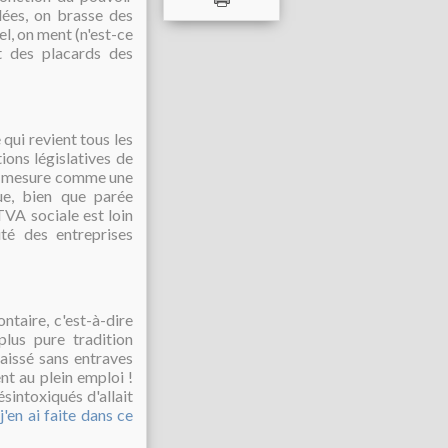
dées, on brasse des
el, on ment (n'est-ce
t des placards des
qui revient tous les
ions législatives de
la mesure comme une
e, bien que parée
TVA sociale est loin
té des entreprises
ntaire, c'est-à-dire
plus pure tradition
laissé sans entraves
nt au plein emploi !
sintoxiqués d'allait
'en ai faite dans ce