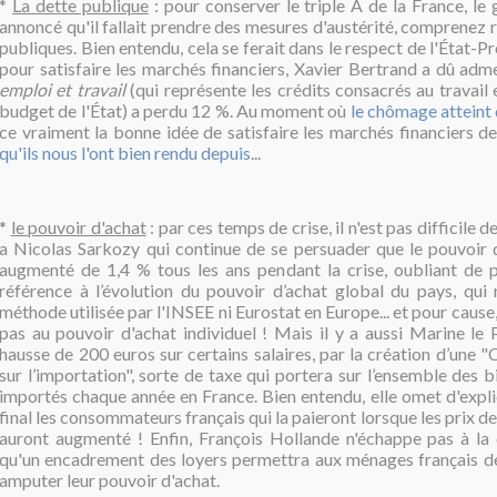
*
La dette publique
: pour conserver le triple A de la France, l
annoncé qu'il fallait prendre des mesures d'austérité, comprenez 
publiques. Bien entendu, cela se ferait dans le respect de l'État-Pr
pour satisfaire les marchés financiers, Xavier Bertrand a dû adm
emploi et travail
(qui représente les crédits consacrés au travail e
budget de l'État) a perdu 12 %. Au moment où
le chômage attein
ce vraiment la bonne idée de satisfaire les marchés financiers de
qu'ils nous l'ont bien rendu depuis
...
*
le pouvoir d'achat
: par ces temps de crise, il n'est pas difficile d
a Nicolas Sarkozy qui continue de se persuader que le pouvoir 
augmenté de 1,4 % tous les ans pendant la crise, oubliant de pré
référence à l’évolution du pouvoir d’achat global du pays, qui 
méthode utilisée par l'INSEE ni Eurostat en Europe... et pour cause
pas au pouvoir d'achat individuel ! Mais il y a aussi Marine le
hausse de 200 euros sur certains salaires, par la création d’une "
sur l’importation", sorte de taxe qui portera sur l’ensemble des b
importés chaque année en France. Bien entendu, elle omet d'expli
final les consommateurs français qui la paieront lorsque les prix d
auront augmenté ! Enfin, François Hollande n'échappe pas à la 
qu'un encadrement des loyers permettra aux ménages français de
amputer leur pouvoir d'achat.