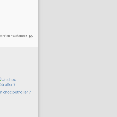
 car rien n'a changé !
n choc pétrolier ?