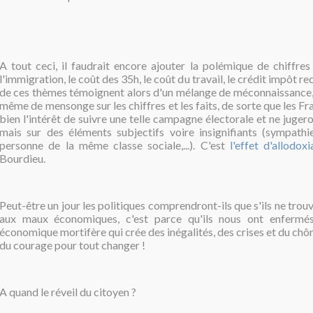
A tout ceci, il faudrait encore ajouter la polémique de chiffres 
l'immigration, le coût des 35h, le coût du travail, le crédit impôt r
de ces thèmes témoignent alors d'un mélange de méconnaissance,
même de mensonge sur les chiffres et les faits, de sorte que les Fr
bien l'intérêt de suivre une telle campagne électorale et ne jugeron
mais sur des éléments subjectifs voire insignifiants (sympathi
personne de la même classe sociale,...). C'est
l'effet d'allodoxi
Bourdieu.
Peut-être un jour les politiques comprendront-ils que s'ils ne trou
aux maux économiques, c'est parce qu'ils nous ont enfermé
économique mortifère qui crée des inégalités, des crises et du chôm
du courage pour tout changer !
A quand le réveil du citoyen ?