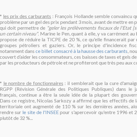
*
les prix des carburants
: François Hollande semble convaincu qu'
problème par un gel des prix pendant 3 mois, avant de mettre en p
qui doit permettre de
"geler les prélèvements fiscaux de l'Etat [s
un certain niveau"
. Marine le Pen, quant à elle, y va carrément au
propose de réduire la TICPE de 20 %, ce qu'elle financerait par 
groupes pétroliers et gaziers. Or, le principe d'incidence fisca
notamment dans
ce billet consacré à la hausse des carburants
, no
couvert d’aider les consommateurs, ces baisses de taxes et gels de
par les producteurs de pétrole et ne profiteront que très peu aux
*
le nombre de fonctionnaires
: il semblerait que la cure d'amai
RGPP (
Révision Générale des Politiques Publiques)
dans le ja
français, continue a être la seule idée de la plupart des gouve
Dans ce registre, Nicolas Sarkozy a affirmé que les effectifs de 
territoriale ont augmenté de 110 % sur les dernières années, alor
rendre sur
le site de l'INSEE
pour s'apercevoir qu'entre 1996 et 2
plutôt de 32 %...