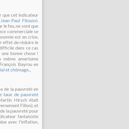
er que cet indicateur
e
Jean-Paul Fitoussi
.
r le feu, ne sont que
lance commerciale se
onomie est en crise,
 effet de réduire le
difficile dans ce cas
t une bonne chose !
 la même amertume
, François Bayrou en
cial et chômage
...
e de la pauvreté en
le
taux de pauvreté
Martin Hirsch était
ernement Fillon), et
 de la pauvreté pour
icateur fantaisiste
e avec l'inflation,