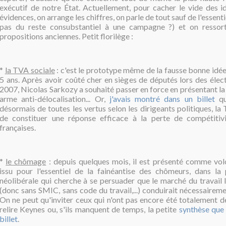
exécutif de notre État. Actuellement, pour cacher le vide des i
évidences, on arrange les chiffres, on parle de tout sauf de l'essenti
pas du reste consubstantiel à une campagne ?) et on ressor
propositions anciennes. Petit florilège :
*
la TVA sociale
: c'est le prototype même de la fausse bonne idée 
5 ans. Après avoir coûté cher en sièges de députés lors des élect
2007, Nicolas Sarkozy a souhaité passer en force en présentant 
arme anti-délocalisation... Or,
j'avais montré dans un billet
qu
désormais de toutes les vertus selon les dirigeants politiques, la 
de constituer une
réponse efficace à la perte de compétitivi
françaises.
*
le chômage
: depuis quelques mois, il est présenté comme volo
issu pour l'essentiel de la fainéantise des chômeurs, dans la 
néolibérale qui cherche à se persuader que le marché du travail 
(donc sans SMIC, sans code du travail,...) conduirait nécessaireme
On ne peut qu'inviter ceux qui n'ont pas encore été totalement dé
relire Keynes ou, s'ils manquent de temps, la petite
synthèse que j
billet
.