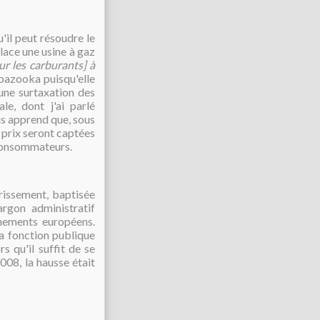
il peut résoudre le
lace une usine à gaz
ur les carburants] à
 bazooka puisqu'elle
une surtaxation des
le, dont j'ai parlé
us apprend que, sous
 prix seront captées
 consommateurs.
grissement, baptisée
rgon administratif
rnements européens.
la fonction publique
s qu'il suffit de se
008, la hausse était