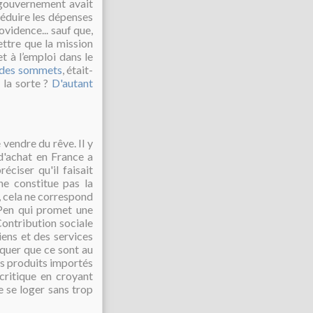
e gouvernement avait
réduire les dépenses
ovidence... sauf que,
ettre que la mission
t à l’emploi dans le
t des sommets
, était-
 la sorte ?
D'autant
e vendre du rêve. Il y
d'achat en France a
ciser qu'il faisait
ne constitue pas la
, cela ne correspond
 Pen qui promet une
Contribution sociale
iens et des services
quer que ce sont au
es produits importés
critique en croyant
 se loger sans trop