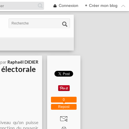
Connexion
+
Créer mon blog
 par
Raphaël DIDIER
électorale
0
Repost
niveau qu'on puisse
fonction du pouvoir