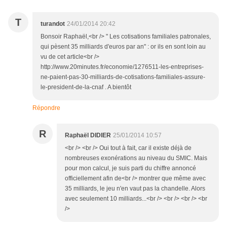
T
turandot
24/01/2014 20:42
Bonsoir Raphaël,<br /> " Les cotisations familiales patronales,
qui pèsent 35 milliards d'euros par an" : or ils en sont loin au
vu de cet article<br />
http://www.20minutes.fr/economie/1276511-les-entreprises-
ne-paient-pas-30-milliards-de-cotisations-familiales-assure-
le-president-de-la-cnaf . A bientôt
Répondre
R
Raphaël DIDIER
25/01/2014 10:57
<br /> <br /> Oui tout à fait, car il existe déjà de
nombreuses exonérations au niveau du SMIC. Mais
pour mon calcul, je suis parti du chiffre annoncé
officiellement afin de<br /> montrer que même avec
35 milliards, le jeu n'en vaut pas la chandelle. Alors
avec seulement 10 milliards...<br /> <br /> <br /> <br
/>