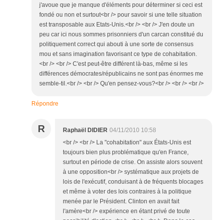
j'avoue que je manque d'éléments pour déterminer si ceci est
fondé ou non et surtout<br /> pour savoir si une telle situation
est transposable aux Etats-Unis.<br /> <br /> J'en doute un
peu car ici nous sommes prisonniers d'un carcan constitué du
politiquement correct qui abouti à une sorte de consensus
mou et sans imagination favorisant ce type de cohabitation.
<br /> <br /> C'est peut-être différent là-bas, même si les
différences démocrates/républicains ne sont pas énormes me
semble-til.<br /> <br /> Qu'en pensez-vous?<br /> <br /> <br />
Répondre
R
Raphaël DIDIER
04/11/2010 10:58
<br /> <br /> La "cohabitation" aux États-Unis est
toujours bien plus problématique qu'en France,
surtout en période de crise. On assiste alors souvent
à une opposition<br /> systématique aux projets de
lois de l'exécutif, conduisant à de fréquents blocages
et même à voter des lois contraires à la politique
menée par le Président. Clinton en avait fait
l'amère<br /> expérience en étant privé de toute