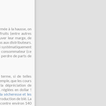
rmée à la hausse, on
ruits (entre autres
sauver leur marge, de
us aux distributeurs.
si systématiquement
le consommateur (ce
s perdre de parts de
terme, si de telles
emple, que les cours
 la dépréciation de
 réglées en dollar !
la sécheresse et les
production de blé. La
, contre environ 140