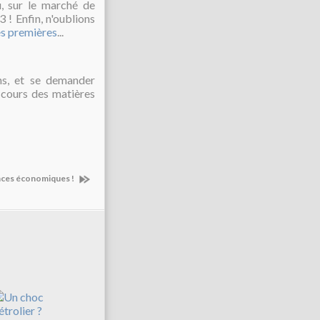
u, sur le marché de
! Enfin, n'oublions
es premières
...
ns, et se demander
 cours des matières
ences économiques !