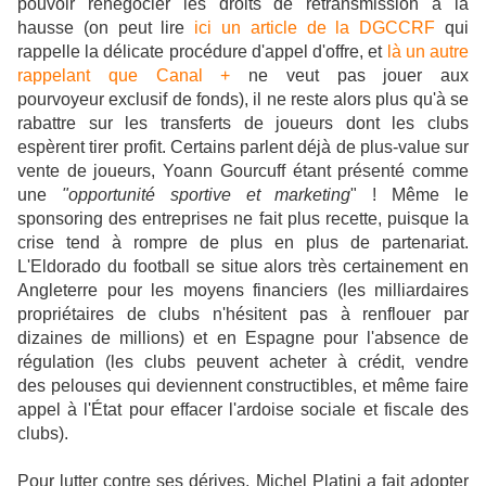
pouvoir renégocier les droits de retransmission à la
hausse (on peut lire
ici un article de la DGCCRF
qui
rappelle la délicate procédure d'appel d'offre, et
là un autre
rappelant que Canal +
ne veut pas jouer aux
pourvoyeur exclusif de fonds
), il ne reste alors plus qu'à se
rabattre sur les transferts de joueurs dont les clubs
espèrent tirer profit. Certains parlent déjà de plus-value sur
vente de joueurs, Yoann Gourcuff étant présenté comme
une
"opportunité sportive et marketing
" ! Même le
sponsoring des entreprises ne fait plus recette, puisque la
crise tend à rompre de plus en plus de partenariat.
L'Eldorado du football se situe alors très certainement en
Angleterre pour les moyens financiers (les milliardaires
propriétaires de clubs n'hésitent pas à renflouer par
dizaines de millions) et en Espagne pour l'absence de
régulation (les clubs peuvent acheter à crédit, vendre
des pelouses qui deviennent constructibles, et même faire
appel à l'État pour effacer l'ardoise sociale et fiscale des
clubs).
Pour lutter contre ses dérives, Michel Platini a fait adopter