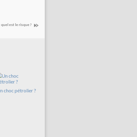
: quel est le risque ?
n choc pétrolier ?