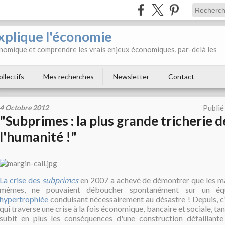
xplique l'économie
onomique et comprendre les vrais enjeux économiques, par-delà les
ollectifs
Mes recherches
Newsletter
Contact
4 Octobre 2012
Publié
"Subprimes : la plus grande tricherie d
l'humanité !"
La crise des
subprimes
en 2007 a achevé de démontrer que les mar
mêmes, ne pouvaient déboucher spontanément sur un équ
hypertrophiée
conduisant nécessairement au désastre ! Depuis, c'
qui traverse une crise à la fois économique, bancaire et sociale, ta
subit en plus les conséquences d'une construction défaillant