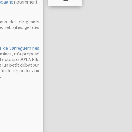
spagne
notamment.
mun des dirigeants
s retraites, gel des
re de Sarreguemines
emines, m'a proposé
 4 octobre 2012. Elle
ai un petit débat sur
afin de répondre aux
.