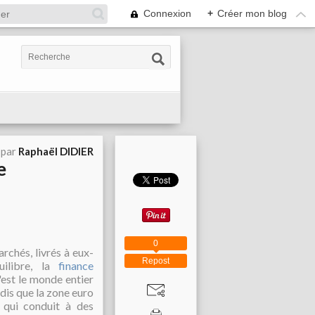
Connexion
+
Créer mon blog
 par
Raphaël DIDIER
e
0
chés, livrés à eux-
Repost
ilibre, la
finance
est le monde entier
ndis que la zone euro
e qui conduit à des