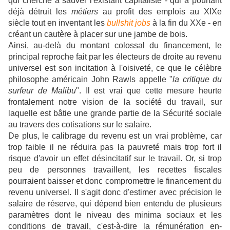
qui cherche à sauver l'existant capitaliste - qui a pourtant
déjà détruit les
métiers
au profit des emplois au XIXe
siècle tout en inventant les
bullshit jobs
à la fin du XXe - en
créant un cautère à placer sur une jambe de bois.
Ainsi, au-delà du montant colossal du financement, le
principal reproche fait par les électeurs de droite au revenu
universel est son incitation à l'oisiveté, ce que le célèbre
philosophe américain John Rawls appelle "
la critique du
surfeur de Malibu
". Il est vrai que cette mesure heurte
frontalement notre vision de la société du travail, sur
laquelle est bâtie une grande partie de la Sécurité sociale
au travers des cotisations sur le salaire.
De plus, le calibrage du revenu est un vrai problème, car
trop faible il ne réduira pas la pauvreté mais trop fort il
risque d'avoir un effet désincitatif sur le travail. Or, si trop
peu de personnes travaillent, les recettes fiscales
pourraient baisser et donc compromettre le financement du
revenu universel. Il s'agit donc d'estimer avec précision le
salaire de réserve, qui dépend bien entendu de plusieurs
paramètres dont le niveau des minima sociaux et les
conditions de travail, c'est-à-dire la rémunération en-