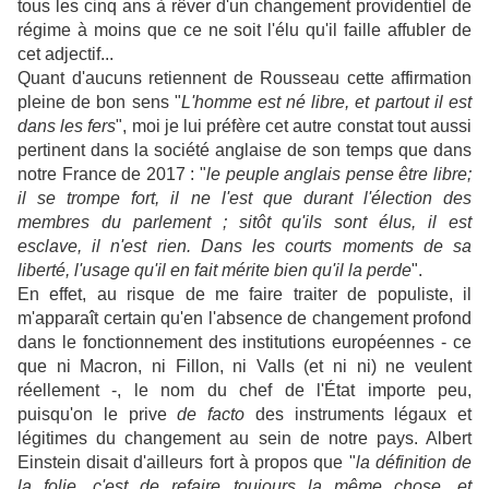
tous les cinq ans à rêver d'un changement providentiel de
régime à moins que ce ne soit l'élu qu'il faille affubler de
cet adjectif...
Quant d'aucuns retiennent de Rousseau cette affirmation
pleine de bon sens "
L'homme est né libre, et partout il est
dans les fers
", moi je lui préfère cet autre constat tout aussi
pertinent dans la société anglaise de son temps que dans
notre France de 2017 : "
le peuple anglais pense être libre;
il se trompe fort, il ne l'est que durant l'élection des
membres du parlement ; sitôt qu'ils sont élus, il est
esclave, il n'est rien. Dans les courts moments de sa
liberté, l'usage qu'il en fait mérite bien qu'il la perde
".
En effet, au risque de me faire traiter de populiste, il
m'apparaît certain qu'en l'absence de changement profond
dans le fonctionnement des institutions européennes - ce
que ni Macron, ni Fillon, ni Valls (et ni ni) ne veulent
réellement -, le nom du chef de l'État importe peu,
puisqu'on le prive
de facto
des instruments légaux et
légitimes du changement au sein de notre pays.
Albert
Einstein disait d'ailleurs fort à propos
que "
la définition de
la folie, c'est de refaire toujours la même chose, et