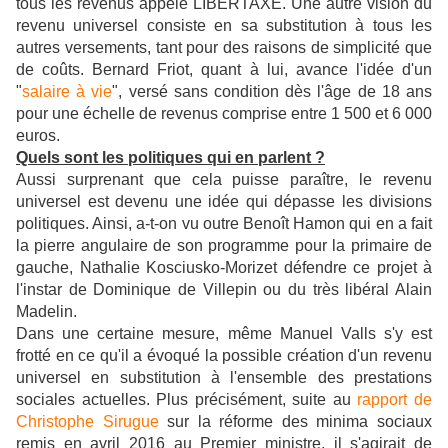
tous les revenus appelé LIBERTAXE.
Une autre vision du
revenu universel consiste en sa substitution à tous les
autres versements, tant pour des raisons de simplicité que
de coûts. Bernard Friot, quant à lui, avance l'idée d'un
"
salaire à vie
", versé sans condition dès l'âge de 18 ans
pour une échelle de revenus comprise entre 1 500 et 6 000
euros.
Quels sont les politiques qui en parlent ?
Aussi surprenant que cela puisse paraître, le revenu
universel est devenu une idée qui dépasse les divisions
politiques. Ainsi, a-t-on vu outre Benoît Hamon qui en a fait
la pierre angulaire de son programme pour la primaire de
gauche, Nathalie Kosciusko-Morizet défendre ce projet à
l'instar de Dominique de Villepin ou du très libéral Alain
Madelin.
Dans une certaine mesure, même Manuel Valls s'y est
frotté en ce qu'il a évoqué la possible création d'un revenu
universel en substitution à l'ensemble des prestations
sociales actuelles. Plus précisément, suite au
rapport de
Christophe Sirugue
sur la réforme des minima sociaux
remis en avril 2016 au Premier ministre, il s'agirait de