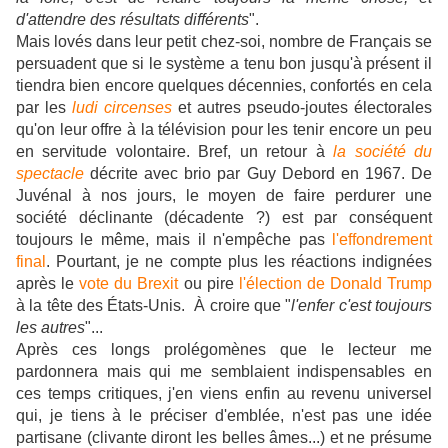
d'attendre des résultats différents
".
Mais lovés dans leur petit chez-soi, nombre de Français se
persuadent que si le système a tenu bon jusqu'à présent il
tiendra bien encore quelques décennies, confortés en cela
par les
ludi circenses
et autres pseudo-joutes électorales
qu'on leur offre à la télévision pour les tenir encore un peu
en servitude volontaire.
Bref, un retour à
la société du
spectacle
décrite avec brio par Guy Debord en 1967. De
Juvénal à nos jours, le moyen de faire perdurer une
société déclinante (décadente ?) est par conséquent
toujours le même, mais il n'empêche pas
l'effondrement
final
. Pourtant, je ne compte plus les réactions indignées
après le
vote du Brexit
ou pire
l'élection de Donald Trump
à la tête des États-Unis.
À croire que "
l'enfer c'est toujours
les autres
"...
Après ces longs prolégomènes que le lecteur me
pardonnera mais qui me semblaient indispensables en
ces temps critiques, j'en viens enfin au revenu universel
qui, je tiens à le préciser d'emblée, n'est pas une idée
partisane (clivante diront les belles âmes...) et ne présume