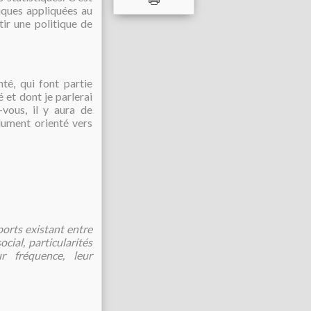
tiques appliquées au
ir une politique de
té, qui font partie
et dont je parlerai
vous, il y aura de
lument orienté vers
ports existant entre
cial, particularités
ur fréquence, leur