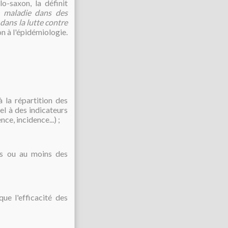
-saxon, la définit
e maladie dans des
dans la lutte contre
 à l'épidémiologie.
à la répartition des
l à des indicateurs
e, incidence...) ;
es ou au moins des
ue l'efficacité des