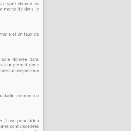
on type) élimine les
a mortalité dans le
nelle et un taux de
ladie donnée dans
icateur permet donc
obale sur une période
maladie, meurent de
er à une population
sonnes sont décédées