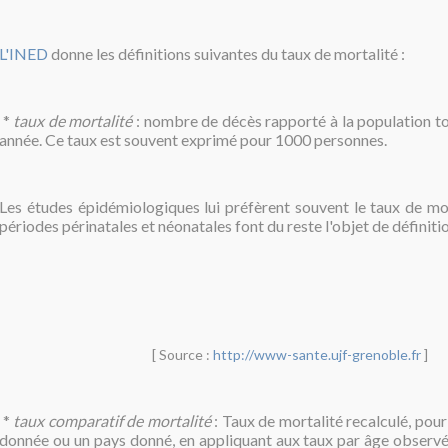
L'INED
donne les définitions suivantes du taux de mortalité :
*
taux de mortalité
: nombre de décès rapporté à la population t
année. Ce taux est souvent exprimé pour 1000 personnes.
Les études épidémiologiques lui préfèrent souvent le taux de mor
périodes périnatales et néonatales font du reste l'objet de définiti
[ Source :
http://www-sante.ujf-grenoble.fr
]
*
taux comparatif de mortalité
: Taux de mortalité recalculé, pou
donnée ou un pays donné, en appliquant aux taux par âge observ