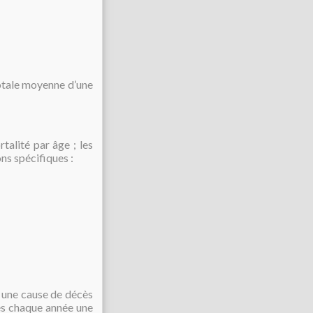
otale moyenne d’une
talité par âge ; les
ons spécifiques :
r une cause de décès
és chaque année une