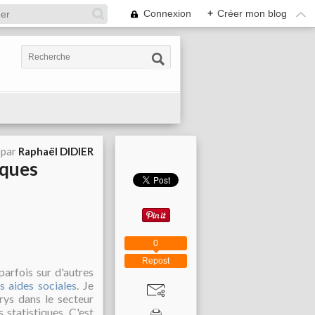
Connexion
+
Créer mon blog
 par
Raphaël DIDIER
iques
0
Repost
 parfois sur d'autres
s aides sociales
. Je
urys dans le secteur
 statistiques. C'est