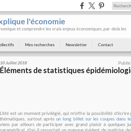
xplique l'économie
onomique et comprendre les vrais enjeux économiques, par-delà les
ollectifs
Mes recherches
Newsletter
Contact
10 Juillet 2018
Publié
Éléments de statistiques épidémiolog
L'été est un moment privilégié, qui m'offre la possibilité d'écrire
thématiques, surtout après
un long billet sur les coupes dans le
viens par ailleurs de participer avec grand plaisir à quelques j
paramédical, d'où il ressortait un manque évident de maîtrise des