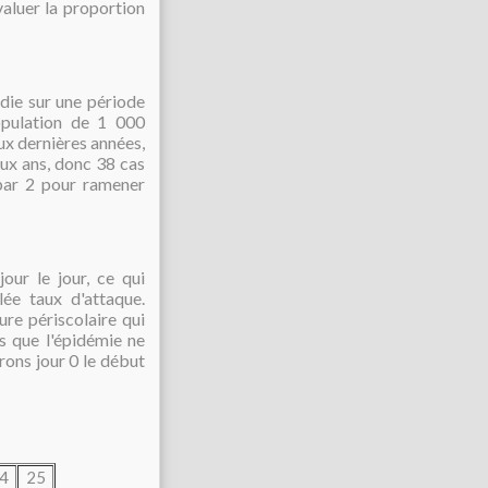
aluer la proportion
die sur une période
opulation de 1 000
x dernières années,
eux ans, donc 38 cas
 par 2 pour ramener
our le jour, ce qui
ée taux d'attaque.
re périscolaire qui
s que l'épidémie ne
rons jour 0 le début
4
25