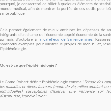
pourquoi, je consacrerai ce billet à quelques éléments de statis
monde médical, afin de montrer la portée de ces outils pour bât
santé publique.
Cela permet également de mieux anticiper les dépenses de san
intégrante d'un champ de l'économie appelé économie de la santé 
au mois d'octobre à
la cafet'éco de Sarreguemines
.
Rassurez-
nombreux exemples pour illustrer le propos de mon billet, réso
l'épidémiologie.
Qu'est-ce que l'épidémiologie ?
Le Grand Robert définit l'épidémiologie comme "
l'étude des rap
les maladies et divers facteurs (mode de vie, milieu ambiant ou so
individuelles) susceptibles d'exercer une influence sur le
distribution, leur évolution
".