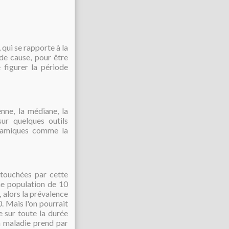
qui se rapporte à la
 de cause, pour être
 figurer la période
nne, la médiane, la
sur quelques outils
ynamiques comme la
touchées par cette
ne population de 10
 alors la prévalence
0.
Mais l'on pourrait
 sur toute la durée
a maladie prend par