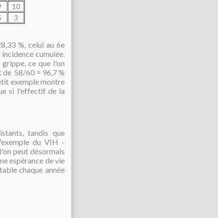
9
10
5
3
8,33 %, celui au 6e
 incidence cumulée.
 grippe, ce que l'on
ut de 58/60 = 96,7 %
petit exemple montre
 si l'effectif de la
stants, tandis que
 l'exemple du VIH -
e l'on peut désormais
une espérance de vie
stable chaque année