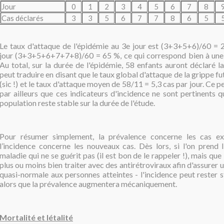
Jour
0
1
2
3
4
5
6
7
8
Cas déclarés
3
3
5
6
7
7
8
6
5
Le taux d'attaque de l'épidémie au 3e jour est (3+3+5+6)/60 = 2
jour (3+3+5+6+7+7+8)/60 = 65 %, ce qui correspond bien à une
Au total, sur la durée de l'épidémie, 58 enfants auront déclaré la
peut traduire en disant que le taux global d'attaque de la grippe f
(sic !) et le taux d'attaque moyen de 58/11 = 5,3 cas par jour. Ce 
par ailleurs que ces indicateurs d'incidence ne sont pertinents que
population reste stable sur la durée de l'étude.
Pour résumer simplement, la prévalence concerne les cas exi
l’incidence concerne les nouveaux cas. Dès lors, si l'on prend
maladie qui ne se guérit pas (il est bon de le rappeler !), mais qu
plus ou moins bien traiter avec des antirétroviraux afin d'assurer 
quasi-normale aux personnes atteintes - l'incidence peut rester 
alors que la prévalence augmentera mécaniquement.
Mortalité et létalité