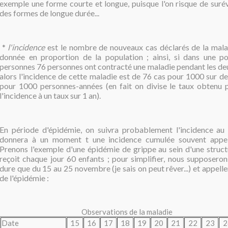
exemple une forme courte et longue, puisque l'on risque de surév
des formes de longue durée...
*
l'incidence
est le nombre de nouveaux cas déclarés de la mala
donnée en proportion de la population ; ainsi, si dans une p
personnes 76 personnes ont contracté une maladie pendant les deu
alors l'incidence de cette maladie est de 76 cas pour 1000 sur d
pour 1000 personnes-années (en fait on divise le taux obtenu
l'incidence à un taux sur 1 an).
En période d'épidémie, on suivra probablement l'incidence au j
donnera à un moment t une incidence cumulée souvent appel
Prenons l'exemple d'une épidémie de grippe au sein d'une structu
reçoit chaque jour 60 enfants ; pour simplifier, nous supposeron
dure que du 15 au 25 novembre (je sais on peut rêver...) et appelle
de l'épidémie :
Observations de la maladie
Date
15
16
17
18
19
20
21
22
23
2