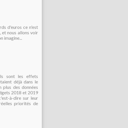
rds d'euros ce n'est
 et nous allons voir
n imagine...
s sont les effets
taient déjà dans le
n plus des données
udgets 2018 et 2019
est-à-dire sur leur
éelles priorités de