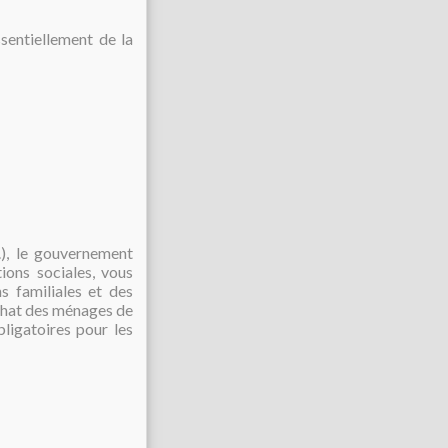
ssentiellement de la
..), le gouvernement
ions sociales, vous
s familiales et des
achat des ménages de
ligatoires pour les