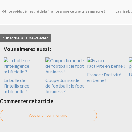
Le poids démesuré de la finance annonce une crise majeure !
La crise b
S'inscrire à la newsletter
Vous aimerez aussi :
France : l'activité
U
La bulle de
Coupe du monde
en berne !
l'intelligence
de football : le foot
artificielle ?
business ?
Commenter cet article
Ajouter un commentaire