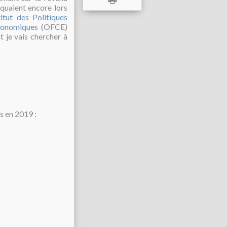
quaient encore lors
stitut des Politiques
Économiques
(OFCE)
 je vais chercher à
s en 2019 :