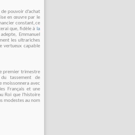
 de pouvoir d'achat
ise en œuvre par le
nancier constant, ce
terai que, fidèle à
la
n adepte, Emmanuel
ent les ultrariches
le vertueux capable
e premier trimestre
 du tassement de
que moissonnera avec
les Français et une
u Roi que l'histoire
plus modestes au nom