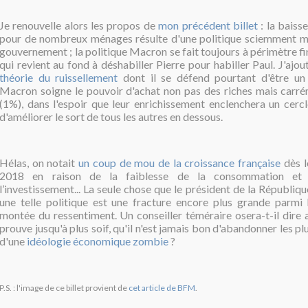
Je renouvelle alors les propos de
mon précédent billet
: la
baisse
pour de nombreux ménages résulte d'une politique sciemment m
gouvernement ; l
a politique Macron se fait toujours à périmètre fi
qui revient au fond à déshabiller Pierre pour habiller Paul.
J'ajou
théorie du ruissellement
dont il se défend pourtant d'être u
Macron soigne le pouvoir d'achat non pas des riches mais carrém
(1%), dans l'espoir que leur enrichissement enclenchera un cerc
d'améliorer le sort de tous les autres en dessous.
Hélas, on notait
un coup de mou de la croissance française
dès l
2018 en raison de la faiblesse de la consommation et
l’investissement... La seule chose que le président de la Républi
une telle politique est une fracture encore plus grande parmi 
montée du ressentiment. Un conseiller téméraire osera-t-il dire a
prouve jusqu'à plus soif, qu'il n'est jamais bon d'abandonner les 
d'une
idéologie économique zombie
?
P.S. : l'image de ce billet provient de
cet article de BFM
.