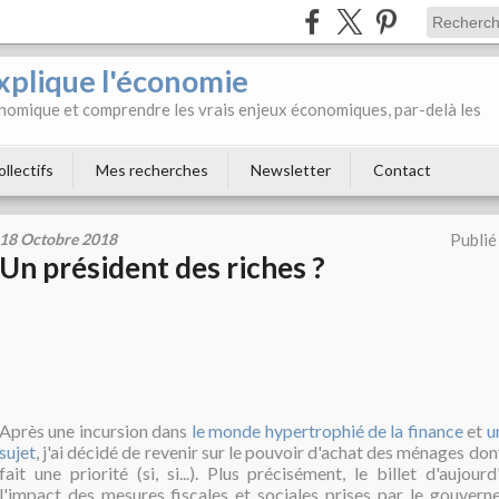
xplique l'économie
onomique et comprendre les vrais enjeux économiques, par-delà les
ollectifs
Mes recherches
Newsletter
Contact
18 Octobre 2018
Publié
Un président des riches ?
Après une incursion dans
le monde hypertrophié de la finance
et
u
sujet
, j'ai décidé de revenir sur le pouvoir d'achat des ménages do
fait une priorité (si, si...). Plus précisément, le billet d'aujour
l'impact des mesures fiscales et sociales prises par le gouvern