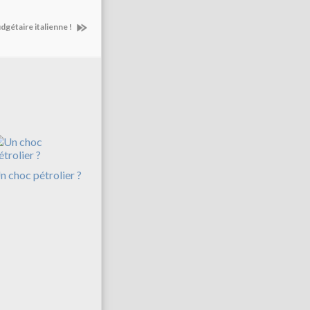
udgétaire italienne !
n choc pétrolier ?