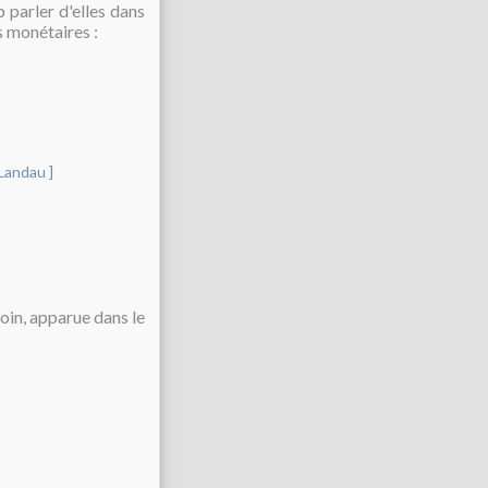
 parler d'elles dans
s monétaires :
 Landau
]
in, apparue dans le