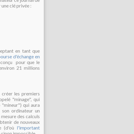
 une clé privée :
ceptant en tant que
bourse d'échange en
é conçu pour que
le
nviron 21 millions
u créer les premiers
appelé "minage", qui
e "mineur") qui aura
r son ordinateur un
à mesure des calculs
obtenir de nouveaux
re (d'où
l'important
le sinon impossible.