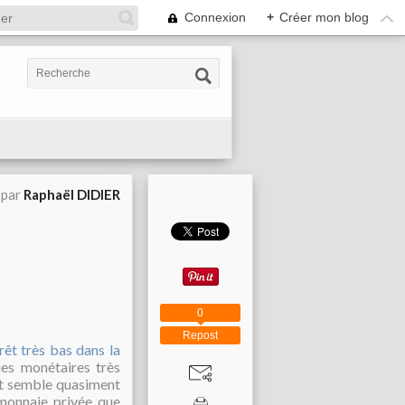
Connexion
+
Créer mon blog
 par
Raphaël DIDIER
0
Repost
rêt très bas dans la
ues monétaires très
t semble quasiment
e monnaie privée que