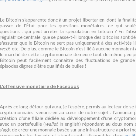
Le Bitcoin s'apparente donc à un projet libertarien, dont la finali
passer de l'État pour les questions monétaires, ce qui sou
questions : qui peut arrêter la spéculation en bitcoin ? En l'ab
régulatrice centrale, que se passe-t-il lorsque des bitcoins sont
s'assurer que le Bitcoin ne sert pas uniquement à des activités il
web
? etc. De plus, comme le Bitcoin n'est lié à aucune monnaie ni 
le marché de cette cryptomonnaie demeure tout de même peu pr
Bitcoin peut facilement connaître des fluctuations de grande
épisodes dignes d'être qualifiés de bulles !
L'offensive monétaire de Facebook
Après ce long détour qui aura, je l'espère, permis au lecteur de se 
cryptomonnaies, venons-en au cœur de notre sujet : l'annonce
création d'une filiale dédiée au développement d'une cryptomo
avec un portefeuille (
wallet
in english) répondant au doux nom de 
s'agit de créer une monnaie basée sur une infrastructure a priori n
comprendre les tenants et aboutissants, disponibles dans
un li