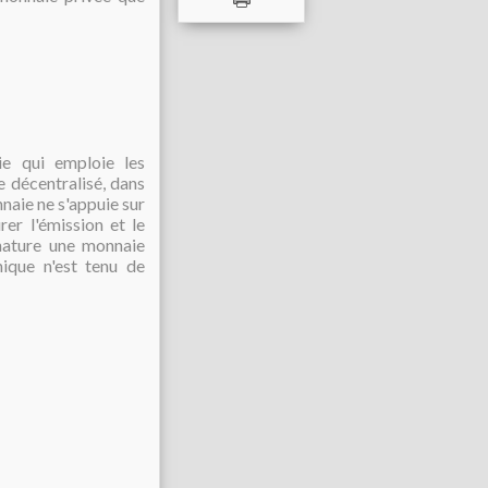
e qui emploie les
e décentralisé, dans
naie ne s'appuie sur
er l'émission et le
nature une monnaie
ique n'est tenu de