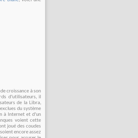
de croissance à son
s d'utilisateurs, il
ateurs de la Libra,
 exclues du système
n à Internet et d'un
anques voient cette
 ont joué des coudes
t soient encore assez
ises pour assurer le