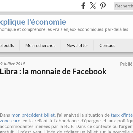
xplique l'économie
onomique et comprendre les vrais enjeux économiques, par-delà les
ollectifs
Mes recherches
Newsletter
Contact
9 Juillet 2019
Publié
Libra : la monnaie de Facebook
Dans
mon précédent billet
, j'ai analysé la situation de
taux d'inté
zone euro
en la reliant à l'abondance d'épargne et aux politiq
accommodantes menées par la BCE. Dans ce contexte où l'argen
gratuit, il m'est venu l'idée de rédiger un billet sur la nouvell