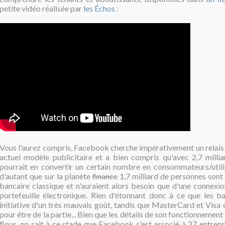
petite vidéo réalisée par
les Échos
:
Vous l'aurez compris, Facebook cherche impérativement un relais 
actuel modèle publicitaire et a bien compris qu'avec 2,7 milliard
pourrait en convertir un certain nombre en consommateurs/utilis
d'autant que sur la planète
finance
1,7 milliard de personnes sont
bancaire classique et n'auraient alors besoin que d'une connexio
portefeuille électronique. Rien d'étonnant donc à ce que les b
initiative d'un très mauvais goût, tandis que MasterCard et Visa
pour être de la partie... Bien que les détails de son fonctionnemen
flous, on sait à ce stade que Facebook s'est associé à 27 entrepr