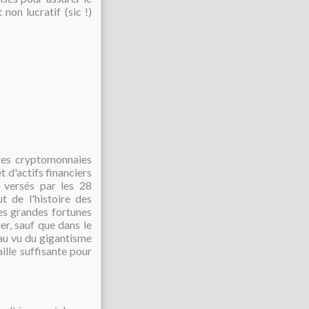
non lucratif (sic !)
utres cryptomonnaies
t d'actifs financiers
s versés par les 28
t de l'histoire des
les grandes fortunes
er, sauf que dans le
 au vu du gigantisme
aille suffisante pour