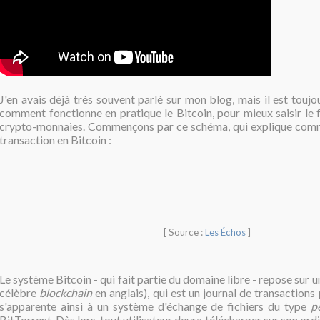
J'en avais déjà très souvent parlé sur mon blog, mais il est touj
comment fonctionne en pratique le Bitcoin, pour mieux saisir le
crypto-monnaies. Commençons par ce schéma, qui explique comm
transaction en Bitcoin :
[ Source :
Les Échos
]
Le système Bitcoin - qui fait partie du domaine libre - repose sur 
célèbre
blockchain
en anglais), qui est un journal de transactions 
s'apparente ainsi à un système d'échange de fichiers du type
p
BitTorrent. Dès lors, tout utilisateur devra télécharger sur son ord