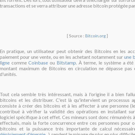
transactions et se verra attribuer une adresse bitcoin protégée par
[ Source :
Bitcoin.org
]
En pratique, un utilisateur peut obtenir des Bitcoins en les ac
paiement pour une vente, ou en les achetant notamment sur
une 
ligne
comme
Coinbase
ou
Bitstamp
. À terme, le système a ét
montant maximum de Bitcoins en circulation ne dépasse pas e
d'unités.
Tout cela semble très intéressant, mais à l'origine il a bien fall
bitcoins et les distribuer. C'est là qu'intervient un processus 
consiste à créer des bitcoins et à les affecter à une personne (l
contribué à vérifier la validité des opérations en installant su
logiciel spécifique à cet effet. Ces mineurs sont donc rémunérés 
effectués, mais la forte concurrence entre ces personnes pour 
bitcoins et la puissance très importante de calcul nécessai
déploiement d'énergie
...), rendent le minage de plus en plus diffici