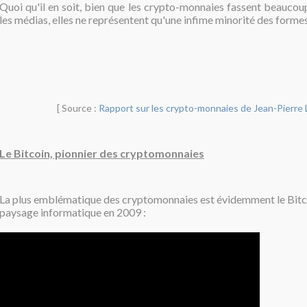
Quoi qu'il en soit, bien que les crypto-monnaies fassent beaucoup
les médias, elles ne représentent qu'une infime minorité des forme
[ Source :
Rapport sur les crypto-monnaies de Jean-Pierre
Le Bitcoin, pionnier des cryptomonnaies
La plus emblématique des cryptomonnaies est évidemment le Bitco
paysage informatique en 2009 :