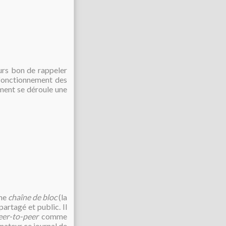
ours bon de rappeler
 fonctionnement des
ent se déroule une
une
chaîne de bloc
(la
partagé et public. Il
eer-to-peer
comme
inateur ce journal de