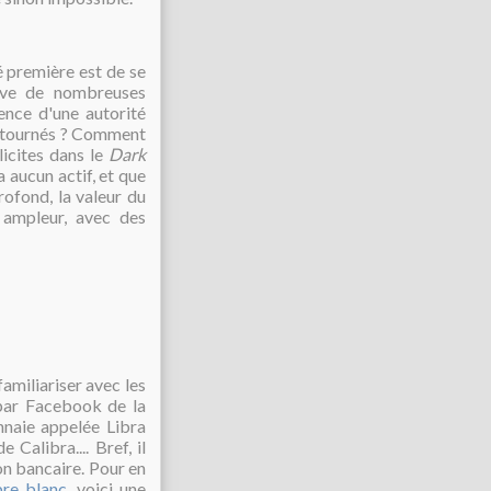
té première est de se
lève de nombreuses
sence d'une autorité
 détournés ? Comment
licites dans le
Dark
a aucun actif, et que
ofond, la valeur du
 ampleur, avec des
familiariser avec les
 par Facebook de la
nnaie appelée Libra
Calibra.... Bref, il
on bancaire. Pour en
bre blanc
, voici une