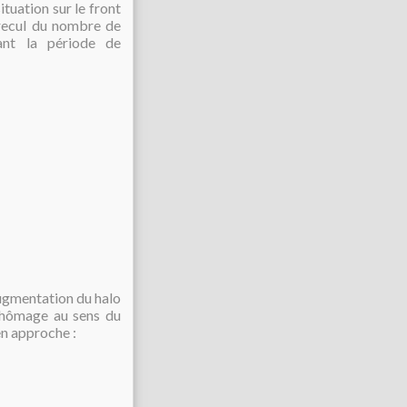
ituation sur le front
 recul du nombre de
ant la période de
augmentation du halo
 chômage au sens du
en approche :