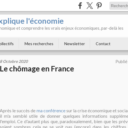
xplique l'économie
onomique et comprendre les vrais enjeux économiques, par-delà les
ollectifs
Mes recherches
Newsletter
Contact
8 Octobre 2020
Publié
Le chômage en France
Après le succès de
ma conférence
sur la crise économique et social
il m'a semblé utile de donner quelques informations suppléme
l'emploi. Ce d'autant plus que, paradoxalement, bien que les pré
soient sombres cela ne se voit pas (encore) dans les chiffre