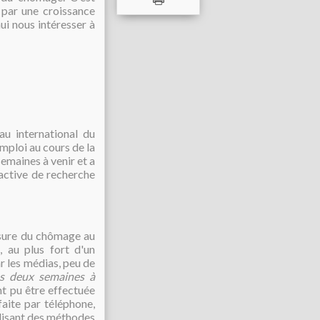
é par une croissance
ui nous intéresser à
u international du
emploi au cours de la
semaines à venir et a
active de recherche
esure du chômage au
, au plus fort d'un
 les médias, peu de
les deux semaines à
nt pu être effectuée
faite par téléphone,
tilisant des méthodes