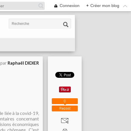
Connexion
+
Créer mon blog
 par
Raphaël DIDIER
0
Repost
e liée à la covid-19,
ntaires concernant
visions économiques
s du chômage. C'est