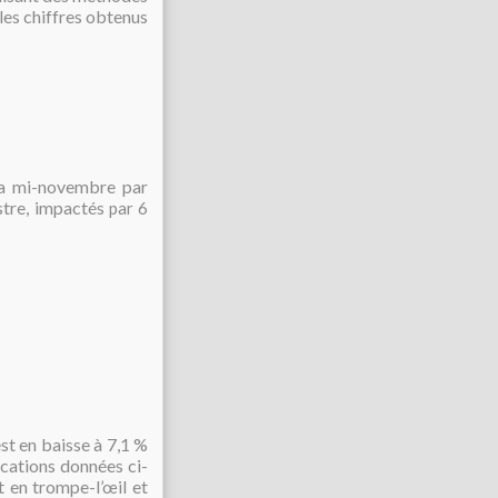
les chiffres obtenus
 la mi-novembre par
stre, impactés
par 6
t en baisse à 7,1 %
ications données ci-
 en trompe-l’œil et