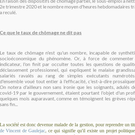
En raison des dispositifs de chômage partiel, le sous-emploi a n
2e trimestre 2020 et le nombre moyen d'heures hebdomadaires tra
a reculé.
Ce que le taux de chômage ne dit pas
Le taux de chômage n'est qu'un nombre, incapable de synthétis
socioéconomique du phénomène. Or, à force de commenter 
indicateur,
l'on finit par occulter toutes les questions de quali
déclassement professionnel, qui expliquent le malaise grandissa
salariés ravalés au rang de simples exécutants numérot
d'ensemble voué tout entier à l'efficacité, c'est-à-dire prosaïq
On notera d'ailleurs non sans ironie que les soignants, adulés de
covid-19 par le gouvernement, étaient pourtant l'objet d'un prof
quelques mois auparavant, comme en témoignent les grèves répr
sans fin...
La société est donc devenue malade de la gestion, pour reprendre un ti
de Vincent de Gaulejac
, ce qui signifie qu'il existe un projet politiqu