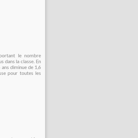
pportant le nombre
s dans la classe. En
 ans diminue de 1,6
sse pour toutes les