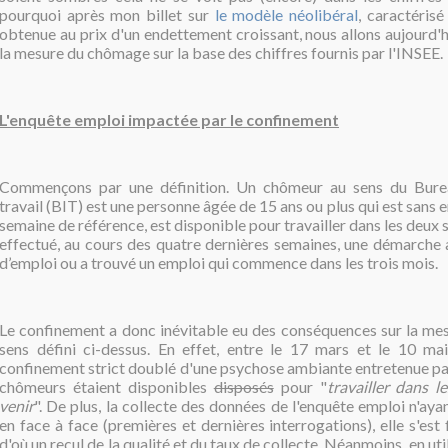
pourquoi après mon billet sur
le modèle néolibéral
, caractéris
obtenue au prix d'un endettement croissant, nous allons aujourd'h
la mesure du chômage sur la base des chiffres fournis par l'INSEE.
L'enquête emploi impactée par le confinement
Commençons par une définition. Un chômeur au sens du Burea
travail (BIT) est une personne âgée de 15 ans ou plus qui est sans 
semaine de référence, est disponible pour travailler dans les deux 
effectué, au cours des quatre dernières semaines, une démarche 
d’emploi ou a trouvé un emploi qui commence dans les trois mois.
Le confinement a donc inévitable eu des conséquences sur la m
sens défini ci-dessus. En effet, entre le 17 mars et le 10 mai
confinement strict doublé d'une psychose ambiante entretenue par
chômeurs étaient disponibles
disposés
pour "
travailler dans 
venir
". De plus, la collecte des données de l'enquête emploi n'aya
en face à face (premières et dernières interrogations), elle s'est 
d'où un recul de la qualité et du taux de collecte. Néanmoins, en u