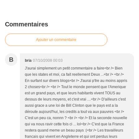
Commentaires
Ajouter un commentaire
B
bria
07/10/2008 00:03
J'aurai simplement un petit commentaire a faire<br /> Bien
que les states et moi, ca fait reellement Deux ...<br /> <br />
En surfant sur divers blogs<br /> J'aurai p'tre au moins appris
2 choses<br /> <br /> Tout le monde pensent que l'Amerique
est un grand pays, et que leurs habitants vivent TOUS au
dessus de leurs moyens, et c'est vrai ....<br /> D'ailleurs c'est
aussi grace a une loi de Bill Clinton que le pays est a la
déroute aujourd'hui, les credits a tout va aux pauvres <br />
C'est un peu ca, nonnn ? <br /> <br /> Et la seconde nouvelle
qui va nous ravir cette fois ci ... lol<br /> C'est que la France
restera quand meme un beau pays :(<br /> Les travailleurs
francais qui vivent en Angleterre et qui ont perdus leurs