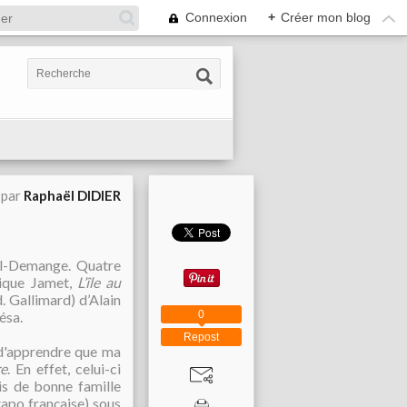
Connexion
+
Créer mon blog
 par
Raphaël DIDIER
uhl-Demange. Quatre
ique Jamet,
L’île au
. Gallimard) d’Alain
0
ésa.
Repost
 d'apprendre que ma
re
. En effet, celui-ci
is de bonne famille
apo française) sous