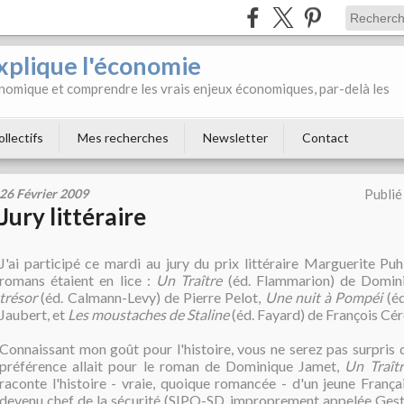
xplique l'économie
onomique et comprendre les vrais enjeux économiques, par-delà les
ollectifs
Mes recherches
Newsletter
Contact
26 Février 2009
Publié
Jury littéraire
J'ai participé ce mardi au jury du prix littéraire Marguerite P
romans étaient en lice :
Un Traître
(éd. Flammarion) de Domin
trésor
(éd. Calmann-Levy) de Pierre Pelot,
Une nuit à Pompéi
(éd
Jaubert, et
Les moustaches de Staline
(éd. Fayard) de François Cér
Connaissant mon goût pour l'histoire, vous ne serez pas surpris
préférence allait pour le roman de Dominique Jamet,
Un Traît
raconte l'histoire - vraie, quoique romancée - d'un jeune França
devenu chef de la sécurité (SIPO-SD, improprement appelée Gest