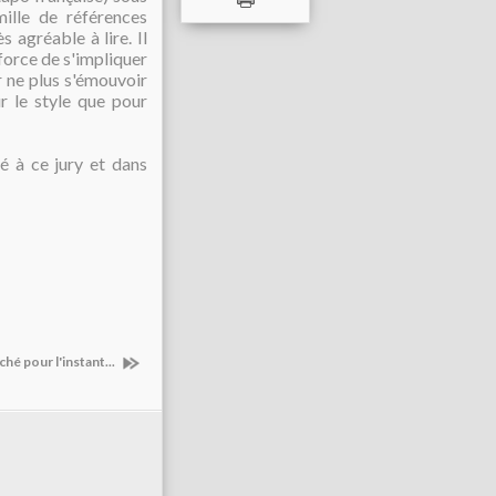
mille de références
s agréable à lire. Il
force de s'impliquer
r ne plus s'émouvoir
ur le style que pour
é à ce jury et dans
hé pour l'instant...