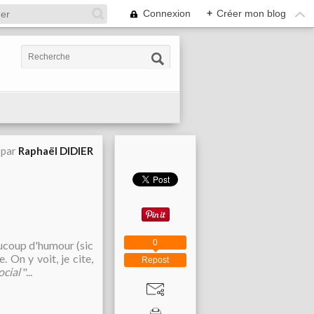
Connexion
+
Créer mon blog
 par
Raphaël DIDIER
0
aucoup d'humour (sic
 On y voit, je cite,
Repost
ocial
"...