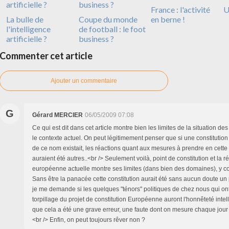
France : l'activité
U
La bulle de
Coupe du monde
en berne !
l'intelligence
de football : le foot
artificielle ?
business ?
Commenter cet article
Ajouter un commentaire
G
Gérard MERCIER
06/05/2009 07:08
Ce qui est dit dans cet article montre bien les limites de la situation d
le contexte actuel. On peut légitimement penser que si une constituti
de ce nom existait, les réactions quant aux mesures à prendre en cette
auraient été autres..<br /> Seulement voilà, point de constitution et la 
européenne actuelle montre ses limites (dans bien des domaines), y 
Sans être la panacée cette constitution aurait été sans aucun doute un pl
je me demande si les quelques "ténors" politiques de chez nous qui on
torpillage du projet de constitution Européenne auront l'honnêteté intel
que cela a été une grave erreur, une faute dont on mesure chaque jour
<br /> Enfin, on peut toujours rêver non ?