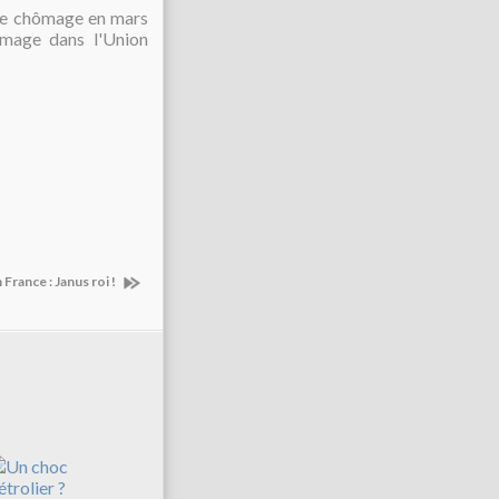
 de chômage en mars
ômage dans l'Union
France : Janus roi !