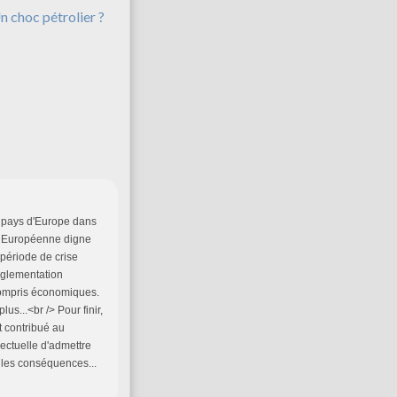
n choc pétrolier ?
es pays d'Europe dans
on Européenne digne
 période de crise
réglementation
compris économiques.
us...<br /> Pour finir,
t contribué au
lectuelle d'admettre
 les conséquences...