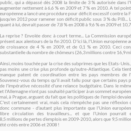
public, qui a dépassé dès 2008 la limite de 3 % autorisée dans l'
augmenter nettement à 6,6 % en 2009 et 7 % en 2010. A tel poin
européenne a lancé une procédure pour déficit excessif contre la F
jusqu'en 2012 pour ramener son déficit public sous 3 % du PIB...
quant à lui, devrait passer de 7,8 % en 2008 à 9,6 % en 2009 et 10,
La reprise ? Envolée donc à court terme... La Commission europé
présent aux alentours de la fin 2010. D'ici là, l'Union européenne 
de croissance de 4 % en 2009, et de 0,1 % en 2010. Ceci con
substantielle du nombre de chômeurs (26,3 millions contre 16,9 mil
Ainsi, moins touchée par la crise des subprimes que les Etats-Unis,
pas moins une crise plus profonde qu'outre-Atlantique. Cela tien
manque patent de coordination entre les pays membres de l
Souvenez-vous du temps qu'il avait fallu pour que certains pays 
de l'impérative nécessité d'une relance budgétaire. Dans le même
et l'Allemagne n'ont pas souhaité participer à un sommet européen s
mai, à Prague, arguant du fait que les politiques de l'emploi devaie
C'est certainement vrai, mais cela n'empêche pas une réflexion
donc commune - d'autant plus importante que l'Union européen
libre circulation des travailleurs... et que l’Union pourrait 
8,5 millions de pertes d’emplois en 2009-2010, alors que 9,5 millio
été créés entre 2006 et 2008 !