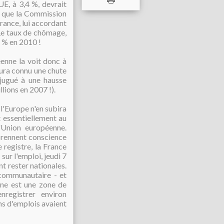
UE, à 3,4 %, devrait
t que la Commission
rance, lui accordant
 Le taux de chômage,
7 % en 2010 !
enne la voit donc à
aura connu une chute
jugué à une hausse
lions en 2007 !).
 l'Europe n'en subira
t essentiellement au
'Union européenne.
prennent conscience
 registre, la France
ur l'emploi, jeudi 7
nt rester nationales.
 communautaire - et
ne est une zone de
enregistrer environ
ns d'emplois avaient