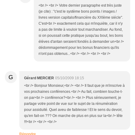
<br /> <br /> Votre dernier paragraphe est très juste
(je cite) : "c'est le système bons points / images /
livres version capitalo/financière du XXIème siécle".
C'est<br /> exactement cela qui m'inquiète, car il n'y
a pas de limite à vouloir tout marchandiser. Au fond,
si on poussait cette pratique jusqu'au bout, les bons
élèves d'antan seraient fondés à demander un<br />
dédommagement pour les bonus financiers qu'ils
n'ont pas obtenus...<br /> <br /> <br /> <br />
G
Gérard MERCIER
05/10/2009 18:15
<br /> Bonjour Monsieur,<br /> <br /> Il faut que je m'inscrive à
vos prochaines conférences.<br /> Au fait, combien touche-t-
on par<br /> conférence?<br /> <br /> Plus sérieusement, je
partage votre point de vue sur le sujet de la rénumération
pour assiduité. Quel aveu de faiblesse ! Et le sens du devoir,
qu'en fait-on ??? On marche de plus en plus sur la<br /> tête
!!!<br /> <br /> <br />
Répondre