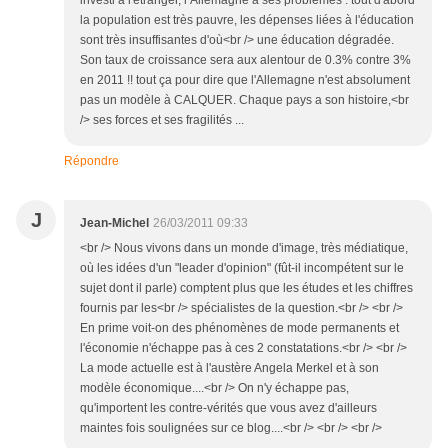
investi à l'étranger, l’Allemagne a ses problèmes : tout d'abord
la population est très pauvre, les dépenses liées à l'éducation
sont très insuffisantes d'où<br /> une éducation dégradée.
Son taux de croissance sera aux alentour de 0.3% contre 3%
en 2011 !! tout ça pour dire que l'Allemagne n'est absolument
pas un modèle à CALQUER. Chaque pays a son histoire,<br
/> ses forces et ses fragilités ...
Répondre
J
Jean-Michel
26/03/2011 09:33
<br /> Nous vivons dans un monde d'image, très médiatique,
où les idées d'un "leader d'opinion" (fût-il incompétent sur le
sujet dont il parle) comptent plus que les études et les chiffres
fournis par les<br /> spécialistes de la question.<br /> <br />
En prime voit-on des phénomènes de mode permanents et
l'économie n'échappe pas à ces 2 constatations.<br /> <br />
La mode actuelle est à l'austère Angela Merkel et à son
modèle économique....<br /> On n'y échappe pas,
qu'importent les contre-vérités que vous avez d'ailleurs
maintes fois soulignées sur ce blog....<br /> <br /> <br />