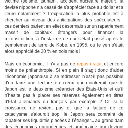
victime (séisme, tsunami, accident nucléaire majeur), la
devise nippone n'a cessé de s'apprécier face au dollar et à
l'euro notamment ? L'explication la plus probable est à
chercher au niveau des anticipations des spéculateurs :
ces derniers parient en effet désormais sur un rapatriement
massif de capitaux étrangers pour financer la
reconstruction, à l'instar de ce qui s'était passé après le
tremblement de terre de Kobe, en 1995, où le yen s'était
alors apprécié de 20 % en trois mois !
Mais en économie, il n'y a pas de
repas gratuit
et encore
moins de philanthropie. Si en plein il s'agit donc d'aider
l'économie japonaise à se redresser, n'est-il pas possible
d'en faire une lecture en creux qui montrerait que le
Japon est le deuxième créancier des États-Unis et qu'il
n'hésite pas à placer ses réserves également en titres
d'État allemands ou français par exemple ? Or, si la
croissance ne revient pas et que la facture de ce
cataclysme s'alourdit trop, le Japon sera contraint de
rapatrier ses liquidités placées à l'étranger... au grand dam
des économies européennes et américaine qui devront