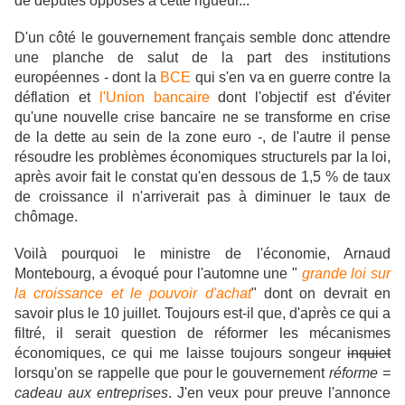
de députés opposés à cette rigueur...
D'un côté le gouvernement français semble donc attendre
une planche de salut de la part des institutions
européennes - dont la
BCE
qui s'en va en guerre contre la
déflation et
l'Union bancaire
dont l
'objectif est d'éviter
qu'une nouvelle crise bancaire ne se transforme en crise
de la dette au sein de la zone euro
-, de l'autre il pense
résoudre les problèmes économiques structurels par la loi,
après avoir fait le constat qu'en dessous de 1,5 % de taux
de croissance il n'arriverait pas à diminuer le taux de
chômage.
Voilà pourquoi le ministre de l'économie, Arnaud
Montebourg, a évoqué pour l'automne une "
grande loi sur
la croissance et le pouvoir d'achat
" dont on devrait en
savoir plus le 10 juillet. Toujours est-il que, d'après ce qui a
filtré, il serait question de réformer les mécanismes
économiques, ce qui me laisse toujours songeur
inquiet
lorsqu'on se rappelle que pour le gouvernement
réforme =
cadeau aux entreprises
. J'en veux pour preuve l'annonce