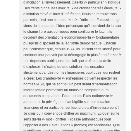
d’incitation à l’investissement. Cas<br /> particulier historique
: les trente glorieuses avec taux de croissance très élevé, taux
d’inflation élevé et taux d’intérêt bas. Nous ne retrouverons
pas cela, c’est une certitude.<br /> L’article de Fitoussi, que je
viens de lire, part de l’idée préconçue qu’il convient de laisser
le champ libre aux politiques pour configurer le futur : ils
décident des orientations économiques<br /> fondamentales
puisqu’ils disposent de la légitimité démocratique. Chacun
peut constater que, depuis 1974, ils utilisent cette liberté pour
conforter leur pouvoir par la démagogie la plus éhontée.<br />
Les dépenses publiques n’ont fait que croître et la dette
d’exploser. Il n’existe qu’une solution : les encadrer
strictement par des normes financières publiques, qui restent
à créer. Les grandes<br /> entreprises doivent respecter les
normes IASB, qui ne sont qu’un petit début d’harmonisation
internationale permettant au moins de comparer leurs
documents comptables. Pourquoi les Etats-nations<br />
auraient-ils le privilège de l’ambigüité sur leur situation
financière et en particulier sur leur projets d’investissement ?
Je crois qu’il convient de chiffrer au maximum. Et jouer sur le
sens du<br /> mot « chiffrer » (basse arithmétique) pour
l’opposer à des « évaluations » (nobles) est secondaire. Que