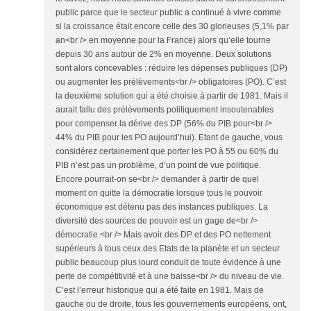
public parce que le secteur public a continué à vivre comme
si la croissance était encore celle des 30 glorieuses (5,1% par
an<br /> en moyenne pour la France) alors qu’elle tourne
depuis 30 ans autour de 2% en moyenne. Deux solutions
sont alors concevables : réduire les dépenses publiques (DP)
ou augmenter les prélèvements<br /> obligatoires (PO). C’est
la deuxième solution qui a été choisie à partir de 1981. Mais il
aurait fallu des prélèvements politiquement insoutenables
pour compenser la dérive des DP (56% du PIB pour<br />
44% du PIB pour les PO aujourd’hui). Etant de gauche, vous
considérez certainement que porter les PO à 55 ou 60% du
PIB n’est pas un problème, d’un point de vue politique.
Encore pourrait-on se<br /> demander à partir de quel
moment on quitte la démocratie lorsque tous le pouvoir
économique est détenu pas des instances publiques. La
diversité des sources de pouvoir est un gage de<br />
démocratie.<br /> Mais avoir des DP et des PO nettement
supérieurs à tous ceux des Etats de la planète et un secteur
public beaucoup plus lourd conduit de toute évidence à une
perte de compétitivité et à une baisse<br /> du niveau de vie.
C’est l’erreur historique qui a été faite en 1981. Mais de
gauche ou de droite, tous les gouvernements européens, ont,