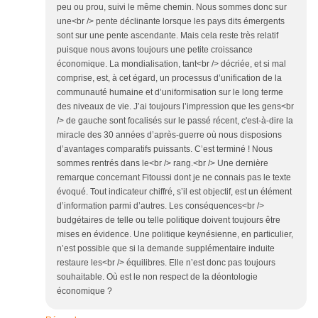
peu ou prou, suivi le même chemin. Nous sommes donc sur
une<br /> pente déclinante lorsque les pays dits émergents
sont sur une pente ascendante. Mais cela reste très relatif
puisque nous avons toujours une petite croissance
économique. La mondialisation, tant<br /> décriée, et si mal
comprise, est, à cet égard, un processus d’unification de la
communauté humaine et d’uniformisation sur le long terme
des niveaux de vie. J’ai toujours l’impression que les gens<br
/> de gauche sont focalisés sur le passé récent, c'est-à-dire la
miracle des 30 années d’après-guerre où nous disposions
d’avantages comparatifs puissants. C’est terminé ! Nous
sommes rentrés dans le<br /> rang.<br /> Une dernière
remarque concernant Fitoussi dont je ne connais pas le texte
évoqué. Tout indicateur chiffré, s’il est objectif, est un élément
d’information parmi d’autres. Les conséquences<br />
budgétaires de telle ou telle politique doivent toujours être
mises en évidence. Une politique keynésienne, en particulier,
n’est possible que si la demande supplémentaire induite
restaure les<br /> équilibres. Elle n’est donc pas toujours
souhaitable. Où est le non respect de la déontologie
économique ?