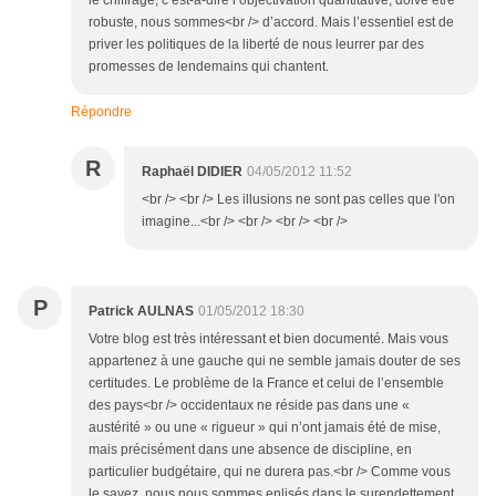
le chiffrage, c’est-à-dire l’objectivation quantitative, doive être
robuste, nous sommes<br /> d’accord. Mais l’essentiel est de
priver les politiques de la liberté de nous leurrer par des
promesses de lendemains qui chantent.
Répondre
R
Raphaël DIDIER
04/05/2012 11:52
<br /> <br /> Les illusions ne sont pas celles que l'on
imagine...<br /> <br /> <br /> <br />
P
Patrick AULNAS
01/05/2012 18:30
Votre blog est très intéressant et bien documenté. Mais vous
appartenez à une gauche qui ne semble jamais douter de ses
certitudes. Le problème de la France et celui de l’ensemble
des pays<br /> occidentaux ne réside pas dans une «
austérité » ou une « rigueur » qui n’ont jamais été de mise,
mais précisément dans une absence de discipline, en
particulier budgétaire, qui ne durera pas.<br /> Comme vous
le savez, nous nous sommes enlisés dans le surendettement