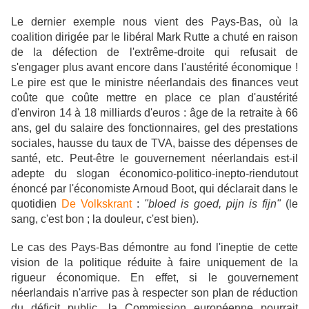
Le dernier exemple nous vient des Pays-Bas, où
la
coalition dirigée par le libéral Mark Rutte a chuté en raison
de la défection de l'extrême-droite qui refusait de
s'engager plus avant encore dans l'austérité économique !
Le pire est que le ministre néerlandais des finances veut
coûte que coûte mettre en place ce plan d'austérité
d'environ 14 à 18 milliards d'euros : âge de la retraite à 66
ans, gel du salaire des fonctionnaires, gel des prestations
sociales, hausse du taux de TVA, baisse des dépenses de
santé, etc. Peut-être le gouvernement néerlandais est-il
adepte du slogan économico-politico-inepto-riendutout
énoncé par l'économiste Arnoud Boot, qui déclarait dans le
quotidien
De Volkskrant
:
"bloed is goed, pijn is fijn"
(le
sang, c'est bon ; la douleur, c'est bien).
Le cas des Pays-Bas démontre au fond l'ineptie de cette
vision de la politique réduite à faire uniquement de la
rigueur économique. En effet, si le gouvernement
néerlandais n'arrive pas à respecter son plan de réduction
du déficit public, la Commission européenne pourrait