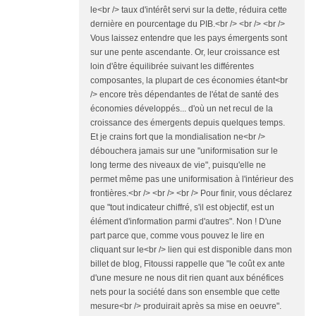
le<br /> taux d'intérêt servi sur la dette, réduira cette
dernière en pourcentage du PIB.<br /> <br /> <br />
Vous laissez entendre que les pays émergents sont
sur une pente ascendante. Or, leur croissance est
loin d'être équilibrée suivant les différentes
composantes, la plupart de ces économies étant<br
/> encore très dépendantes de l'état de santé des
économies développés... d'où un net recul de la
croissance des émergents depuis quelques temps.
Et je crains fort que la mondialisation ne<br />
débouchera jamais sur une "uniformisation sur le
long terme des niveaux de vie", puisqu'elle ne
permet même pas une uniformisation à l'intérieur des
frontières.<br /> <br /> <br /> Pour finir, vous déclarez
que "tout indicateur chiffré, s'il est objectif, est un
élément d'information parmi d'autres". Non ! D'une
part parce que, comme vous pouvez le lire en
cliquant sur le<br /> lien qui est disponible dans mon
billet de blog, Fitoussi rappelle que "le coût ex ante
d'une mesure ne nous dit rien quant aux bénéfices
nets pour la société dans son ensemble que cette
mesure<br /> produirait après sa mise en oeuvre".