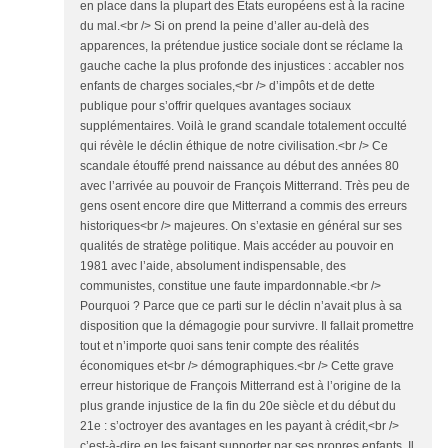
en place dans la plupart des Etats européens est à la racine
du mal.<br /> Si on prend la peine d’aller au-delà des
apparences, la prétendue justice sociale dont se réclame la
gauche cache la plus profonde des injustices : accabler nos
enfants de charges sociales,<br /> d’impôts et de dette
publique pour s’offrir quelques avantages sociaux
supplémentaires. Voilà le grand scandale totalement occulté
qui révèle le déclin éthique de notre civilisation.<br /> Ce
scandale étouffé prend naissance au début des années 80
avec l’arrivée au pouvoir de François Mitterrand. Très peu de
gens osent encore dire que Mitterrand a commis des erreurs
historiques<br /> majeures. On s’extasie en général sur ses
qualités de stratège politique. Mais accéder au pouvoir en
1981 avec l’aide, absolument indispensable, des
communistes, constitue une faute impardonnable.<br />
Pourquoi ? Parce que ce parti sur le déclin n’avait plus à sa
disposition que la démagogie pour survivre. Il fallait promettre
tout et n’importe quoi sans tenir compte des réalités
économiques et<br /> démographiques.<br /> Cette grave
erreur historique de François Mitterrand est à l’origine de la
plus grande injustice de la fin du 20e siècle et du début du
21e : s’octroyer des avantages en les payant à crédit,<br />
c’est-à-dire en les faisant supporter par ses propres enfants. Il