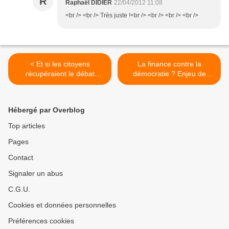
R
Raphaël DIDIER
22/04/2012 11:08
<br /> <br /> Très juste !<br /> <br /> <br /> <br />
< Et si les citoyens
La finance contre la
récupéraient le débat
démocratie ? Enjeu de
économique ?
l'élection présidentielle >
Hébergé par Overblog
Top articles
Pages
Contact
Signaler un abus
C.G.U.
Cookies et données personnelles
Préférences cookies