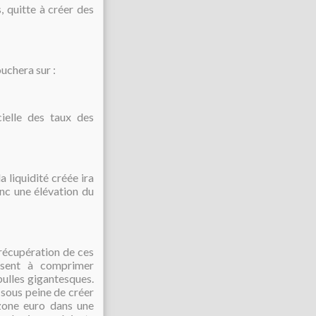
, quitte à créer des
ouchera sur :
ielle des taux des
a liquidité créée ira
onc une élévation du
 récupération de ces
uisent à comprimer
bulles gigantesques.
 sous peine de créer
 zone euro dans une