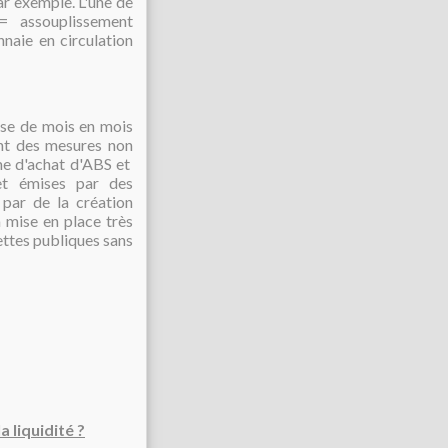
r exemple. L'une de
=
assouplissement
nnaie en circulation
cise de mois en mois
nt des mesures non
me d'achat d'ABS et
 et émises par des
 par de la création
a mise en place très
ttes publiques sans
a liquidité ?