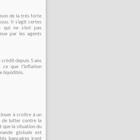
son de la très forte
s. Il s’agit certes
 qui ne s’est pas
nue par les agents
e crédit depuis 5 ans
ce que l'inflation
 liquidités.
tinuer à croître à un
de lutter contre la
t que la situation du
emande globale est
tés bancaires iront