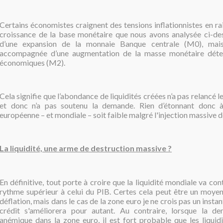
Certains économistes craignent des tensions inflationnistes en rai
croissance de la base monétaire que nous avons analysée ci-dessu
d’une expansion de la monnaie Banque centrale (M0), mais
accompagnée d’une augmentation de la masse monétaire déte
économiques (M2).
Cela signifie que l’abondance de liquidités créées n’a pas relancé l
et donc n’a pas soutenu la demande. Rien d’étonnant donc à 
européenne – et mondiale – soit faible malgré l'injection massive de
La liquidité, une arme de destruction massive ?
En définitive, tout porte à croire que la liquidité mondiale va con
rythme supérieur à celui du PIB. Certes cela peut être un moyen 
déflation, mais dans le cas de la zone euro je ne crois pas un instan
crédit s'améliorera pour autant. Au contraire, lorsque la d
anémique dans la zone euro, il est fort probable que les liquidi