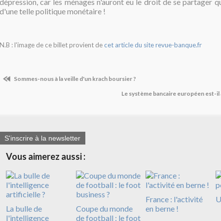
dépression, car les ménages n'auront eu le droit de se partager q
d'une telle politique monétaire !
N.B : l'image de ce billet provient de
cet article du site revue-banque.fr
Sommes-nous à la veille d'un krach boursier ?
Le système bancaire européen est-il à 
S'inscrire à la newsletter
Vous aimerez aussi :
France : l'activité
U
La bulle de
Coupe du monde
en berne !
l'intelligence
de football : le foot