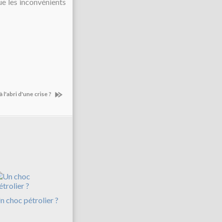
ue les inconvénients
l'abri d'une crise ?
n choc pétrolier ?