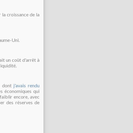
r la croissance de la
yaume-Uni.
it un coût d'arrêt à
iquidité.
t dont
j'avais rendu
ltés économiques qui
faiblir encore, avec
er des réserves de