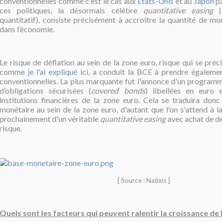
conventionnelles comme c'est le cas aux
États-Unis
et au
Japon
pa
ces politiques, la désormais célèbre
quantitative easing
(
quantitatif), consiste précisément à accroître la quantité de mo
dans l’économie.
Le risque de déflation au sein de la zone euro, risque qui se pré
comme
je l'ai expliqué ici
, a conduit la BCE à prendre égaleme
conventionnelles. La plus marquante fut l'annonce d'un program
d’obligations sécurisées (
covered bonds
) libellées en euro
institutions financières de la zone euro. Cela se traduira donc
monétaire au sein de la zone euro, d'autant que l'on s'attend à l
prochainement d'un véritable
quantitative easing
avec achat de de
risque.
[ Source : Natixis ]
Quels sont les facteurs qui peuvent ralentir la croissance de l