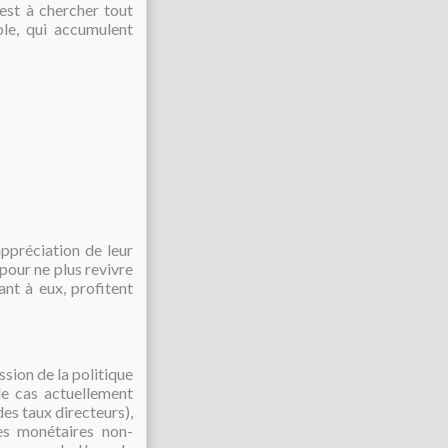
est à chercher tout
le, qui accumulent
ppréciation de leur
pour ne plus revivre
ant à eux, profitent
ssion de la politique
le cas actuellement
des taux directeurs),
es monétaires non-