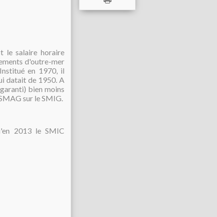
 le salaire horaire
tements d'outre-mer
Institué en 1970, il
i datait de 1950. A
garanti) bien moins
e SMAG sur le SMIG.
qu'en 2013 le SMIC