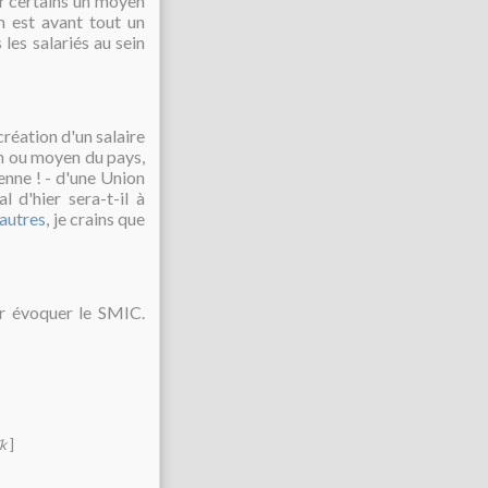
ur certains un moyen
um est avant tout un
les salariés au sein
réation d'un salaire
n ou moyen du pays,
ienne ! - d'une Union
l d'hier sera-t-il à
autres
, je crains que
 évoquer le SMIC.
ïk
]