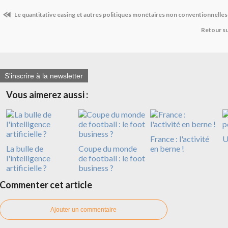
Le quantitative easing et autres politiques monétaires non conventionnelles
Retour sur
S'inscrire à la newsletter
Vous aimerez aussi :
France : l'activité
U
La bulle de
Coupe du monde
en berne !
l'intelligence
de football : le foot
artificielle ?
business ?
Commenter cet article
Ajouter un commentaire