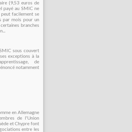
ire (9,53 euros de
tiel payé au SMIC ne
 peut facilement se
os par mois pour un
s certaines branches
...
u SMIC sous couvert
uses exceptions à la
pprentissage, de
t dénoncé notamment
 comme en Allemagne
embres de l'Union
 Suède et Chypre font
gociations entre les