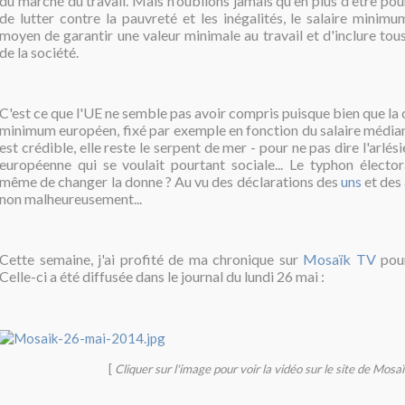
du marché du travail. Mais
n'oublions jamais qu'en plus d'être po
de lutter contre la pauvreté et les inégalités, le salaire minim
moyen de garantir une valeur minimale au travail et d'inclure tous 
de la société.
C'est ce que l'UE ne semble pas avoir compris puisque bien que la c
minimum européen, fixé par exemple en fonction du salaire média
est crédible, elle reste le serpent de mer - pour ne pas dire l'arlés
européenne qui se voulait pourtant sociale... Le typhon électora
même de changer la donne ? Au vu des déclarations des
uns
et des
non malheureusement...
Cette semaine, j'ai profité de ma chronique sur
Mosaïk TV
pour
Celle-ci a été diffusée dans le journal du lundi 26 mai :
[
Cliquer sur l'image pour voir la vidéo sur le site de Mosa