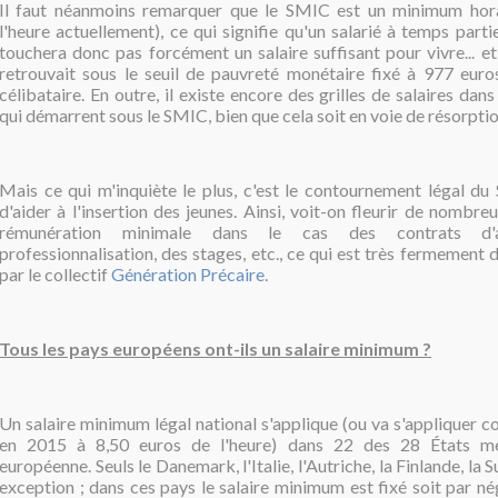
Il faut néanmoins remarquer que le SMIC est un minimum hora
l'heure actuellement), ce qui signifie qu'un salarié à temps par
touchera donc pas forcément un salaire suffisant pour vivre
et
...
retrouvait sous le seuil de pauvreté monétaire fixé à 977 eur
célibataire. En outre, il existe encore des grilles de salaires dan
qui démarrent sous le SMIC, bien que cela soit en voie de résorption
Mais ce qui m'inquiète le plus, c'est le contournement légal d
d'aider à l'insertion des jeunes. Ainsi, voit-on fleurir de nombre
rémunération minimale dans le cas des contrats d'a
professionnalisation, des stages, etc., ce qui est très fermemen
par le collectif
Génération Précaire
.
Tous les pays européens ont-ils un salaire minimum ?
Un salaire minimum légal national s'applique (ou va s'appliquer
en 2015 à 8,50 euros de l'heure) dans 22 des 28 États m
européenne. Seuls le Danemark, l'Italie, l'Autriche, la Finlande, la
exception ; dans ces pays le salaire minimum est fixé soit par né