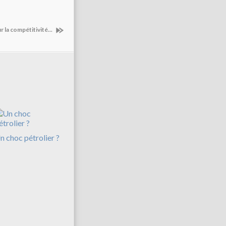
 la compétitivité...
n choc pétrolier ?