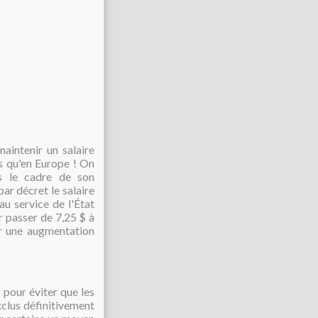
aintenir un salaire
s qu'en Europe ! On
 le cadre de son
ar décret le salaire
au service de l'État
 passer de 7,25 $ à
r une augmentation
 pour éviter que les
exclus définitivement