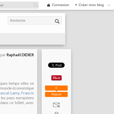
Connexion
+
Créer mon blog
 par
Raphaël DIDIER
ques temps elles se
 du monde économique
0
ascal Lamy
,
Francis
Repost
us les pays européens
ans ce billet, avec