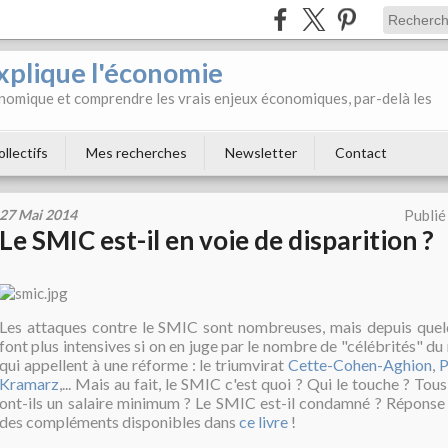
xplique l'économie
onomique et comprendre les vrais enjeux économiques, par-delà les
ollectifs
Mes recherches
Newsletter
Contact
27 Mai 2014
Publié
Le SMIC est-il en voie de disparition ?
Les attaques contre le SMIC sont nombreuses, mais depuis quel
font plus intensives si on en juge par le nombre de "célébrités"
qui appellent à une réforme : le triumvirat
Cette-Cohen-Aghion
,
P
Kramarz
,... Mais au fait, le SMIC c'est quoi ? Qui le touche ? To
ont-ils un salaire minimum ? Le SMIC est-il condamné ? Réponse d
des compléments disponibles dans
ce livre
!