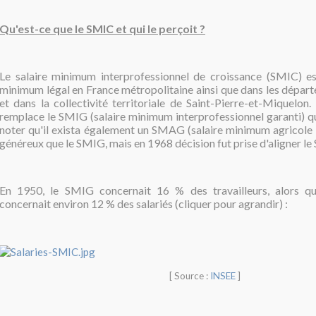
Qu'est-ce que le SMIC et qui le perçoit ?
Le salaire minimum interprofessionnel de croissance (SMIC) est
minimum légal en France métropolitaine ainsi que dans les dépar
et dans la collectivité territoriale de Saint-Pierre-et-Miquelon. 
remplace le SMIG (salaire minimum interprofessionnel garanti) qu
noter qu'il exista également un SMAG (salaire minimum agricole 
généreux que le SMIG, mais en 1968 décision fut prise d'aligner l
En 1950, le SMIG concernait 16 % des travailleurs, alors 
concernait environ 12 % des salariés (cliquer pour agrandir) :
[ Source :
INSEE
]