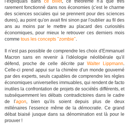
l'expliquais dans
ce billet
,
ce théorème n'a que très
rarement fonctionné dans nos économies (c'est le charme
des sciences sociales qui se prennent pour des sciences
dures), au point qu'on avait fini sinon par l'oublier au fil des
ans au moins par le mettre au placard des curiosités
économiques, pour mieux le retrouver ces derniers mois
comme
tous les concepts "zombie"
.
Il n'est pas possible de comprendre les choix d'Emmanuel
Macron sans en revenir à l'idéologie néolibérale qu'il
défend, proche de celle décrite par
Walter Lippmann
.
Celle-ci prend appui sur la chimère d'un monde gouverné
par des experts, seuls capables de comprendre les règles
économiques universelles immuables, qui rendent de facto
inutiles la confrontation de projets de sociétés différents, et
subséquemment les débats contradictoires dans le cadre
de l'
agon
, bien qu'ils soient depuis plus de deux
millénaires l'essence même de la
démocratie
. Ce grand
débat biaisé jusque dans sa dénomination est là pour le
prouver !