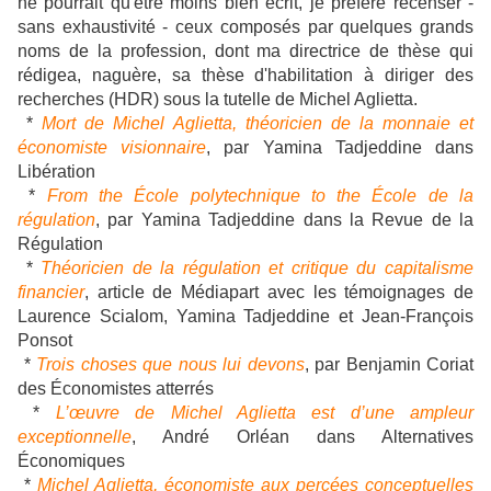
ne pourrait qu'être moins bien écrit, je préfère recenser -
sans exhaustivité - ceux composés par quelques grands
noms de la profession, dont ma directrice de thèse qui
rédigea, naguère, sa thèse d'habilitation à diriger des
recherches (HDR) sous la tutelle de Michel Aglietta.
*
Mort de Michel Aglietta, théoricien de la monnaie et
économiste visionnaire
, par Yamina Tadjeddine dans
Libération
*
From the École polytechnique to the École de la
régulation
, par Yamina Tadjeddine dans la Revue de la
Régulation
*
Théoricien de la régulation et critique du capitalisme
financier
, article de Médiapart avec les témoignages de
Laurence Scialom, Yamina Tadjeddine et Jean-François
Ponsot
*
Trois choses que nous lui devons
, par Benjamin Coriat
des Économistes atterrés
*
L’œuvre de Michel Aglietta est d’une ampleur
exceptionnelle
, André Orléan dans Alternatives
Économiques
*
Michel Aglietta, économiste aux percées conceptuelles