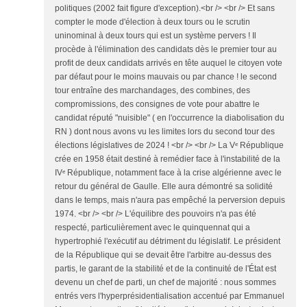
politiques (2002 fait figure d'exception).<br /> <br /> Et sans
compter le mode d'élection à deux tours ou le scrutin
uninominal à deux tours qui est un système pervers ! Il
procède à l'élimination des candidats dès le premier tour au
profit de deux candidats arrivés en tête auquel le citoyen vote
par défaut pour le moins mauvais ou par chance ! le second
tour entraîne des marchandages, des combines, des
compromissions, des consignes de vote pour abattre le
candidat réputé "nuisible" ( en l'occurrence la diabolisation du
RN ) dont nous avons vu les limites lors du second tour des
élections législatives de 2024 ! <br /> <br /> La Vᵉ République
crée en 1958 était destiné à remédier face à l'instabilité de la
IVᵉ République, notamment face à la crise algérienne avec le
retour du général de Gaulle. Elle aura démontré sa solidité
dans le temps, mais n'aura pas empêché la perversion depuis
1974. <br /> <br /> L'équilibre des pouvoirs n'a pas été
respecté, particulièrement avec le quinquennat qui a
hypertrophié l'exécutif au détriment du législatif. Le président
de la République qui se devait être l'arbitre au-dessus des
partis, le garant de la stabilité et de la continuité de l'État est
devenu un chef de parti, un chef de majorité : nous sommes
entrés vers l'hyperprésidentialisation accentué par Emmanuel