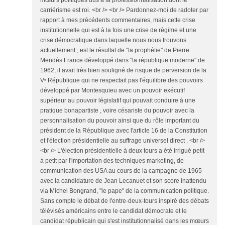
mœurs politiques dus à la professionnalisation dont le
carriérisme est roi. <br /> <br /> Pardonnez-moi de radoter par
rapport à mes précédents commentaires, mais cette crise
institutionnelle qui est à la fois une crise de régime et une
crise démocratique dans laquelle nous nous trouvons
actuellement ; est le résultat de "la prophétie" de Pierre
Mendès France développé dans "la république moderne" de
1962, il avait très bien souligné de risque de perversion de la
Vᵉ République qui ne respectait pas l'équilibre des pouvoirs
développé par Montesquieu avec un pouvoir exécutif
supérieur au pouvoir législatif qui pouvait conduire à une
pratique bonapartiste , voire césariste du pouvoir avec la
personnalisation du pouvoir ainsi que du rôle important du
président de la République avec l'article 16 de la Constitution
et l'élection présidentielle au suffrage universel direct . <br />
<br /> L'élection présidentielle à deux tours a été irrigué petit
à petit par l'importation des techniques marketing, de
communication des USA au cours de la campagne de 1965
avec la candidature de Jean Lecanuet et son score inattendu
via Michel Bongrand, "le pape" de la communication politique.
Sans compte le débat de l'entre-deux-tours inspiré des débats
télévisés américains entre le candidat démocrate et le
candidat républicain qui s'est institutionnalisé dans les mœurs