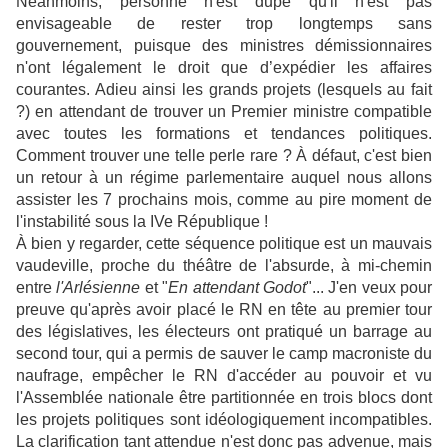
Néanmoins, personne n'est dupe qu'il n'est pas
envisageable de rester trop longtemps sans
gouvernement, puisque des ministres démissionnaires
n'ont légalement le droit que d’expédier les affaires
courantes. Adieu ainsi les grands projets (lesquels au fait
?) en attendant de trouver un Premier ministre compatible
avec toutes les formations et tendances politiques.
Comment trouver une telle perle rare ? À défaut, c'est bien
un retour à un régime parlementaire auquel nous allons
assister les 7 prochains mois, comme au pire moment de
l'instabilité sous la IVe République !
À bien y regarder, cette séquence politique est un mauvais
vaudeville, proche du théâtre de l'absurde, à mi-chemin
entre
l'Arlésienne
et "
En attendant Godot
"... J'en veux pour
preuve qu'après avoir placé le RN en tête au premier tour
des législatives, les électeurs ont pratiqué un barrage au
second tour, qui a permis de sauver le camp macroniste du
naufrage, empêcher le RN d'accéder au pouvoir et vu
l'Assemblée nationale être partitionnée en trois blocs dont
les projets politiques sont idéologiquement incompatibles.
La clarification tant attendue n'est donc pas advenue, mais