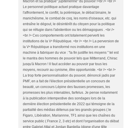
Macron et sa pratique" jupitérienne" du pouvoir !<br /> <br />
Le personnel politique actuel pratique davantage
l'affrontement, le conflit, la polémique, le débat binaire, le
manichéisme, le combat de coq, les noms d'oiseaux, etc. qui
entraîne le dégout, le désintérêt du citoyen pour la politique
qui se réfugie dans l'abstention ou les démagogues . <br />
<br /> Ces comportements ont totalement perverti les
institutions de la Vᵉ République. <br /> <br /> La perversion de
la Vᵉ République a transformé nos institutions en une
machine à fabriquer du vice : "la fin justifie les moyens " tel est
le mantra des hommes de pouvoir tels que Mitterrand, Chirac
jusqu'à Macron ! Il faut accéder au pouvoir par tous les
moyens, recourir au cynisme, être opportuniste. <br /> <br />
La trop forte personnalisation du pouvoir, dénoncé jadis par
PMF, en a fait de l'élection présidentielle un concours de
beauté, un concours Lépine des fausses promesses, les
promesses les plus intenables, farfelus. Je pense notamment
à la publication intempestive des sondages lors de la
dernière élection présidentielle de 2022 qui témoigne de la
partialité des médias détenus par les grands groupes ( le
Figaro, Libération, Mariannne, TF1 ainsi que les chaînes du
service public ( France 2, 3 etc) et dont l'organisation du débat
entre Gabriel Attal et Jordan Bardella (digne d'une tête