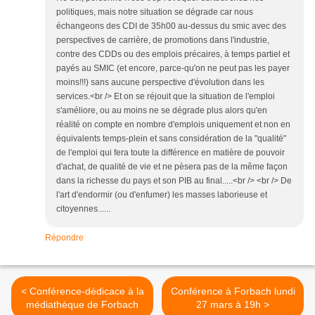
politiques, mais notre situation se dégrade car nous
échangeons des CDI de 35h00 au-dessus du smic avec des
perspectives de carrière, de promotions dans l'industrie,
contre des CDDs ou des emplois précaires, à temps partiel et
payés au SMIC (et encore, parce-qu'on ne peut pas les payer
moins!!!) sans aucune perspective d'évolution dans les
services.<br /> Et on se réjouit que la situation de l'emploi
s'améliore, ou au moins ne se dégrade plus alors qu'en
réalité on compte en nombre d'emplois uniquement et non en
équivalents temps-plein et sans considération de la "qualité"
de l'emploi qui fera toute la différence en matière de pouvoir
d'achat, de qualité de vie et ne pèsera pas de la même façon
dans la richesse du pays et son PIB au final.....<br /> <br /> De
l'art d'endormir (ou d'enfumer) les masses laborieuse et
citoyennes......
Répondre
< Conférence-dédicace à la
Conférence à Forbach lundi
médiathèque de Forbach
27 mars à 19h >