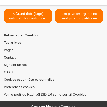
< Grand déba(llage)
Les pays émergents ne
national : la question des
sont plus compétitifs en
dépenses publiques
termes de coûts de
production ! >
Hébergé par Overblog
Top articles
Pages
Contact
Signaler un abus
C.G.U.
Cookies et données personnelles
Préférences cookies
Voir le profil de Raphaël DIDIER sur le portail Overblog
Créer un blog sur Overblog