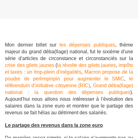
Mon dernier billet sur
les dépenses publiques
, thème
majeur du grand déba(llage) national, fut le sixième d'une
série d'articles de circonstance et circonstanciés sur la
crise des gilets jaunes
(
la révolte des gilets jaunes
,
impôts
et taxes : un trop-plein d'inégalités
,
Macron propose de la
poudre de perlimpinpin pour augmenter le SMIC
,
le
référendum d’initiative citoyenne (RIC)
,
Grand déba(llage)
national : la question des dépenses publiques
).
Aujourd'hui nous allons nous intéresser à l'évolution des
salaires dans la zone euro et montrer que le partage des
revenus se fait hélas au détriment des salariés.
Le partage des revenus dans la zone euro
De manière assez simple, si le salaire n'augmente pas au