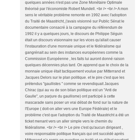
quelques années n'est pas une Zone Monétaire Optimale
théorisé par l'économiste Robert Mundell. <br /> <br /> A mon
sens le véritable problème remonte en 1992 avec l'adoption
du Traité de Maastricht, j'avais visionné sur Public Sénat le
documentaire consacré à la campagne du référendum de
1992 il y a quelques jours, le discours de Philippe Séguin
était un discours visionnaire sur les vices qu'allait causer
l'instauration d'une monnaie unique et le fédéralisme qui
gangrénait au sein des instances européennes comme la
Commission Européenne , les faits lui auront donné raison
quelques décennies plus tard. On apprend que le choix de la
monnaie unique était tactiquement voulue par Mitterrand et
Jacques Delors sur le plan politique. et le pire c'est que les
prétendus "gaullistes " comme se revendiquait Jacques
Chirac (qui au vu de son bilan politique est un "Anti de
Gaulle", un parjure du gaullisme) ont participé à cette
mascarade sans poser un vrai débat de fond sur la nature de
l'Europe ( doit-on aller vers une Europe Fédérale) et le
problème c'est que l'adoption du Traité de Maastricht a été un
ticket menant vers un aller simple vers le chemin du
fédéralisme. <br /> <br /> Le pire c'est qu'aucun dirigeant ,
voire responsable politique français qui ont succédé après