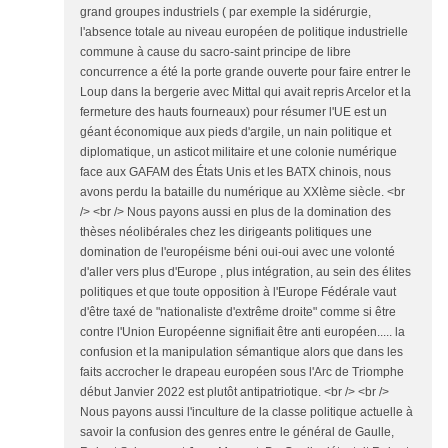
grand groupes industriels ( par exemple la sidérurgie,
l'absence totale au niveau européen de politique industrielle
commune à cause du sacro-saint principe de libre
concurrence a été la porte grande ouverte pour faire entrer le
Loup dans la bergerie avec Mittal qui avait repris Arcelor et la
fermeture des hauts fourneaux) pour résumer l'UE est un
géant économique aux pieds d'argile, un nain politique et
diplomatique, un asticot militaire et une colonie numérique
face aux GAFAM des États Unis et les BATX chinois, nous
avons perdu la bataille du numérique au XXIème siècle. <br
/> <br /> Nous payons aussi en plus de la domination des
thèses néolibérales chez les dirigeants politiques une
domination de l'européisme béni oui-oui avec une volonté
d'aller vers plus d'Europe , plus intégration, au sein des élites
politiques et que toute opposition à l'Europe Fédérale vaut
d'être taxé de "nationaliste d'extrême droite" comme si être
contre l'Union Européenne signifiait être anti européen..... la
confusion et la manipulation sémantique alors que dans les
faits accrocher le drapeau européen sous l'Arc de Triomphe
début Janvier 2022 est plutôt antipatriotique. <br /> <br />
Nous payons aussi l'inculture de la classe politique actuelle à
savoir la confusion des genres entre le général de Gaulle,