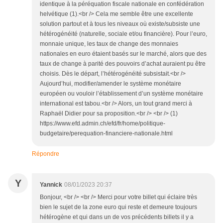
identique à la péréquation fiscale nationale en confédération
helvétique (1).<br /> Cela me semble être une excellente
solution partout et à tous les niveaux où existe/subsiste une
hétérogénéité (naturelle, sociale et/ou financière). Pour l’euro,
monnaie unique, les taux de change des monnaies
nationales en euro étaient basés sur le marché, alors que des
taux de change à parité des pouvoirs d’achat auraient pu être
choisis. Dès le départ, l’hétérogénéité subsistait.<br />
Aujourd’hui, modifier/amender le système monétaire
européen ou vouloir l’établissement d’un système monétaire
international est tabou.<br /> Alors, un tout grand merci à
Raphaël Didier pour sa proposition.<br /> <br /> (1)
https://www.efd.admin.ch/efd/fr/home/politique-
budgetaire/perequation-financiere-nationale.html
Répondre
Y
Yannick
08/01/2023 20:37
Bonjour, <br /> <br /> Merci pour votre billet qui éclaire très
bien le sujet de la zone euro qui reste et demeure toujours
hétérogène et qui dans un de vos précédents billets il y a