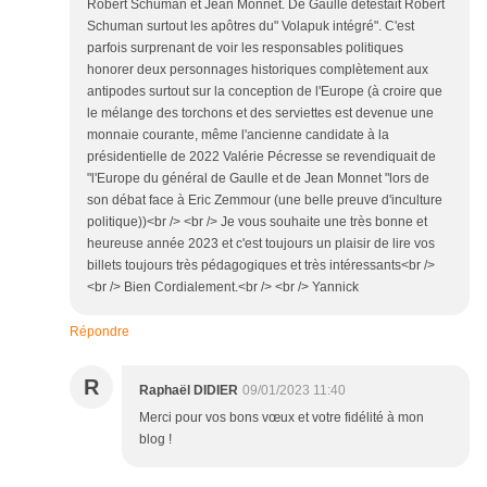
Robert Schuman et Jean Monnet. De Gaulle détestait Robert
Schuman surtout les apôtres du" Volapuk intégré". C'est
parfois surprenant de voir les responsables politiques
honorer deux personnages historiques complètement aux
antipodes surtout sur la conception de l'Europe (à croire que
le mélange des torchons et des serviettes est devenue une
monnaie courante, même l'ancienne candidate à la
présidentielle de 2022 Valérie Pécresse se revendiquait de
"l'Europe du général de Gaulle et de Jean Monnet "lors de
son débat face à Eric Zemmour (une belle preuve d'inculture
politique))<br /> <br /> Je vous souhaite une très bonne et
heureuse année 2023 et c'est toujours un plaisir de lire vos
billets toujours très pédagogiques et très intéressants<br />
<br /> Bien Cordialement.<br /> <br /> Yannick
Répondre
R
Raphaël DIDIER
09/01/2023 11:40
Merci pour vos bons vœux et votre fidélité à mon
blog !