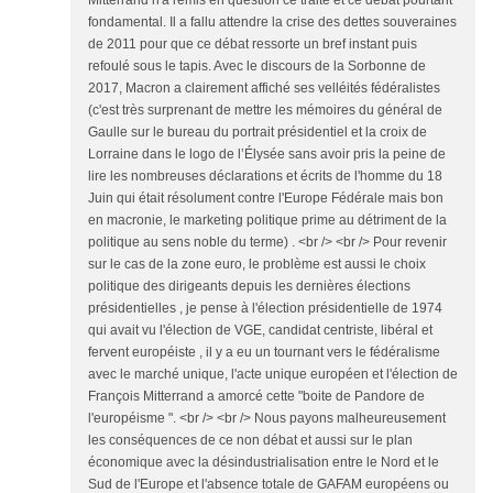
Mitterrand n'a remis en question ce traité et ce débat pourtant
fondamental. Il a fallu attendre la crise des dettes souveraines
de 2011 pour que ce débat ressorte un bref instant puis
refoulé sous le tapis. Avec le discours de la Sorbonne de
2017, Macron a clairement affiché ses velléités fédéralistes
(c'est très surprenant de mettre les mémoires du général de
Gaulle sur le bureau du portrait présidentiel et la croix de
Lorraine dans le logo de l’Élysée sans avoir pris la peine de
lire les nombreuses déclarations et écrits de l'homme du 18
Juin qui était résolument contre l'Europe Fédérale mais bon
en macronie, le marketing politique prime au détriment de la
politique au sens noble du terme) . <br /> <br /> Pour revenir
sur le cas de la zone euro, le problème est aussi le choix
politique des dirigeants depuis les dernières élections
présidentielles , je pense à l'élection présidentielle de 1974
qui avait vu l'élection de VGE, candidat centriste, libéral et
fervent européiste , il y a eu un tournant vers le fédéralisme
avec le marché unique, l'acte unique européen et l'élection de
François Mitterrand a amorcé cette "boite de Pandore de
l'européisme ". <br /> <br /> Nous payons malheureusement
les conséquences de ce non débat et aussi sur le plan
économique avec la désindustrialisation entre le Nord et le
Sud de l'Europe et l'absence totale de GAFAM européens ou