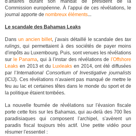
d'affaires durant son mandat de président de la
Commission européenne. À l'appui de ces révélations, le
journal apporte de
nombreux éléments
...
Le scandale des Bahamas Leaks
Dans
un ancien billet
, j'avais détaillé le scandale
des
tax
rulings
, qui permettaient à des sociétés de payer moins
d'impôts au Luxembourg. Puis, sont venues les révélations
sur
le Panama
, qui
à
l'instar des révélations de
l'Offshore
Leaks
en 2013 et du
Luxleaks
en 2014, ont été diffusées
par l’
International Consortium of Investigative journalists
(ICIJ). Ces révélations n'avaient pas manqué de mettre le
feu au lac et certaines têtes dans le monde du sport et de
la politique étaient tombées.
La nouvelle fournée de révélations sur l'évasion fiscale
porte cette fois sur les Bahamas, qui au-delà des 700 îles
paradisiaques qui composent l'archipel, s'avèrent un
paradis fiscal toujours très actif. Une petite vidéo pour
résumer l'essentiel :