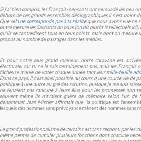
Si j'ai bien compris, les Français-pensants ont persuadé les peu o
dehors de ces grands ensembles démographiques il n'est point d
Que
cela ne corresponde pas à la réalité
que nous avons vue ne s
outre mesure les Sachants du pays (on dit plutôt intellectuels ici), d
qu'ils se contredisent tous en tous points, mais dont on mesure l
propos au nombre de passages dans les médias.
Et pour notre plus grand malheur, notre caravane est arrivée
électorale, car tu ne le sais certainement pas, mais les Français o
fâcheuse manie de voter chaque année tant leur
mille-feuille adm
Dans ce pays, il t'est ainsi possible au cours d'une courte vie de 
politique à une autre au gré des scrutins, puisque je me suis laiss
ne tenaient pas rancune à leurs élus pour les promesses non te
souvent même ils n'avaient guère de mémoire selon l'un de l
dénommait Jean Mistler affirmait que "
la politique est l'ensem
lesquels des hommes sans prévoyance mènent des hommes sans 
Le grand professionnalisme de certains est tant reconnu par les cit
même permis de cumuler plusieurs fonctions dont chacune nécessi
dans notre pays les malheureuses vingt-quatre heures que compte