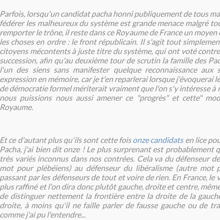
Parfois, lorsqu'un candidat pacha honni publiquement de tous mai
fédérer les malheureux du système est grande menace malgré tou
remporter le trône, il reste dans ce Royaume de France un moyen 
les choses en ordre : le front républicain. Il s'agit tout simplemen
citoyens mécontents à juste titre du système, qui ont voté contre
succession, afin qu'au deuxième tour de scrutin la famille des Pac
l'un des siens sans manifester quelque reconnaissance aux s
expression en mémoire, car je t'en reparlerai lorsque j'évoquerai le
de démocratie formel mériterait vraiment que l'on s'y intéresse à 
nous puissions nous aussi amener ce "progrès" et cette" mod
Royaume.
Et ce d'autant plus qu'ils sont cette fois
onze candidats
en lice po
Pacha, j'ai bien dit onze ! Le plus surprenant est probablement qu
très variés inconnus dans nos contrées. Cela va du défenseur des
mot pour plébéiens) au défenseur du libéralisme (autre mot p
passant par les défenseurs de tout et voire de rien. En France, le 
plus raffiné et l'on dira donc plutôt gauche, droite et centre, même s
de distinguer nettement la frontière entre la droite de la gauch
droite, à moins qu'il ne faille parler de fausse gauche ou de tr
comme j'ai pu l'entendre...