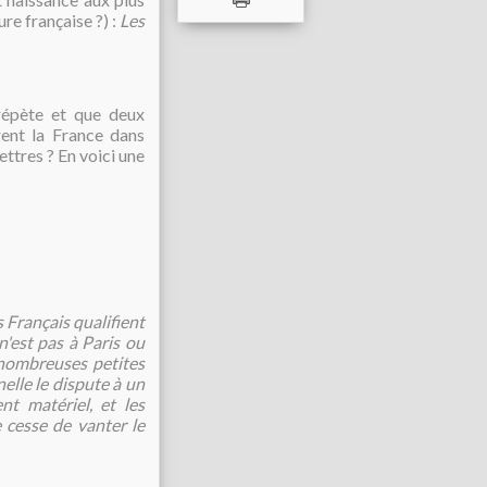
ure française ?) :
Les
 répète et que deux
rent la France dans
ettres ? En voici une
 Français qualifient
'est pas à Paris ou
 nombreuses petites
elle le dispute à un
nt matériel, et les
 cesse de vanter le