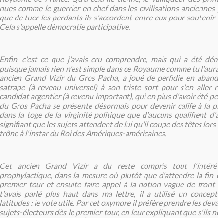
nues comme le guerrier en chef dans les civilisations anciennes 
que de tuer les perdants ils s'accordent entre eux pour soutenir
Cela s'appelle démocratie participative.
Enfin, c'est ce que j'avais cru comprendre, mais qui a été dém
puisque jamais rien n'est simple dans ce Royaume comme tu l'aura
ancien Grand Vizir du Gros Pacha, a joué de perfidie en aban
satrape (à revenu universel) à son triste sort pour s'en aller r
candidat argentier (à revenu important), qui en plus d'avoir été peti
du Gros Pacha se présente désormais pour devenir calife à la pl
dans la toge de la virginité politique que d'aucuns qualifient d
signifiant que les sujets attendent de lui qu'il coupe des têtes lor
trône à l'instar du Roi des Amériques-américaines.
Cet ancien Grand Vizir a du reste compris tout l'intér
prophylactique, dans la mesure où plutôt que d'attendre la fin 
premier tour et ensuite faire appel à la notion vague de front 
t'avais parlé plus haut dans ma lettre, il a utilisé un conce
latitudes : le vote utile. Par cet oxymore il préfère prendre les dev
sujets-électeurs dès le premier tour, en leur expliquant que s'ils 