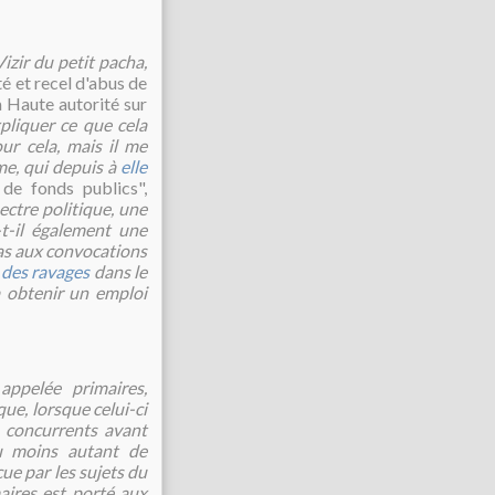
izir du petit pacha,
é et recel d'abus de
 Haute autorité sur
pliquer ce que cela
ur cela, mais il me
me, qui depuis à
elle
de fonds publics",
ctre politique, une
t-il également une
 pas aux convocations
 des ravages
dans le
 obtenir un emploi
 appelée primaires,
ue, lorsque celui-ci
s concurrents avant
au moins autant de
ue par les sujets du
aires est porté aux