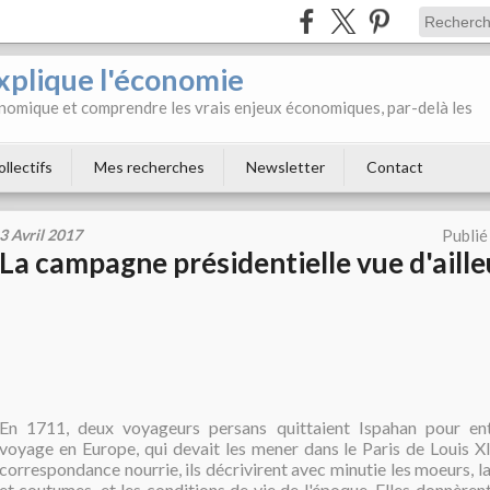
xplique l'économie
onomique et comprendre les vrais enjeux économiques, par-delà les
ollectifs
Mes recherches
Newsletter
Contact
3 Avril 2017
Publié
La campagne présidentielle vue d'ailleu
En 1711, deux voyageurs persans quittaient Ispahan pour en
voyage en Europe, qui devait les mener dans le Paris de Louis XI
correspondance nourrie, ils décrivirent avec minutie les moeurs, la 
et coutumes, et les conditions de vie de l'époque. Elles donnèren