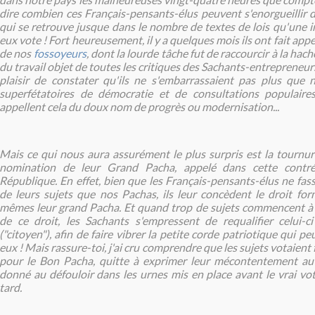
dire combien ces Français-pensants-élus peuvent s'enorgueillir d
qui se retrouve jusque dans le nombre de textes de lois qu'une i
eux vote ! Fort heureusement, il y a quelques mois ils ont fait appe
de nos
fossoyeurs
, dont la lourde tâche fut de raccourcir à la h
du travail objet de toutes les critiques des Sachants-entrepreneurs. 
plaisir de constater qu'ils ne s'embarrassaient pas plus que
superfétatoires de démocratie et de consultations populaires,
appellent cela du doux nom de progrès ou modernisation...
Mais ce qui nous aura assurément le plus surpris est la tournur
nomination de leur Grand Pacha, appelé dans cette contré
République. En effet, bien que les Français-pensants-élus ne fas
de leurs sujets que nos Pachas, ils leur concèdent le droit form
mêmes leur grand Pacha. Et quand trop de sujets commencent à d
de ce droit, les Sachants s'empressent de requalifier celui-c
("citoyen"), afin de faire vibrer la petite corde patriotique qui p
eux !
Mais rassure-toi, j'ai cru comprendre que les sujets votaient
pour le Bon Pacha, quitte à exprimer leur mécontentement au
donné au défouloir dans les urnes mis en place avant le vrai vot
tard.