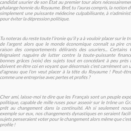
candidat usurier de son État au premier tour alors nécessairement i
phalange honnie du Royaume. Bref, tu l'auras compris, la notion de
simplement une puissante médecine culpabilisante, à n'administr
pour éviter la dépression politique.
Tu noteras du reste toute l'ironie qu'il y a à vouloir placer sur l
de l'argent alors que le monde économique connaît sa pire cr
raison des comportements délirants des usuriers... Certains
feignaient naguère de lutter contre la toute-puissante finance
bonnes grâces (voix) des sujets tout en concédant à peu près t
doivent en être coi en voyant que désormais c'est carrément un 
d'agneau que l'on veut placer à la tête du Royaume ! Peut-être
comme une entreprise avec pertes et profits ?
Cher ami, laisse-moi te dire que les Français sont un peuple exp
politique, capable de mille ruses pour asseoir sur le trône un G
prêt au changement dans la continuité. Ah si seulement nou
exemple sur eux, nos changements dynastiques en seraient facili
sujets penseraient voter pour le changement alors même que c'est 
profile !