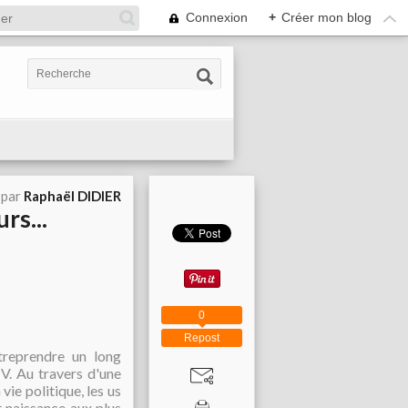
Connexion
+
Créer mon blog
 par
Raphaël DIDIER
rs...
0
Repost
treprendre un long
V. Au travers d'une
vie politique, les us
t naissance aux plus