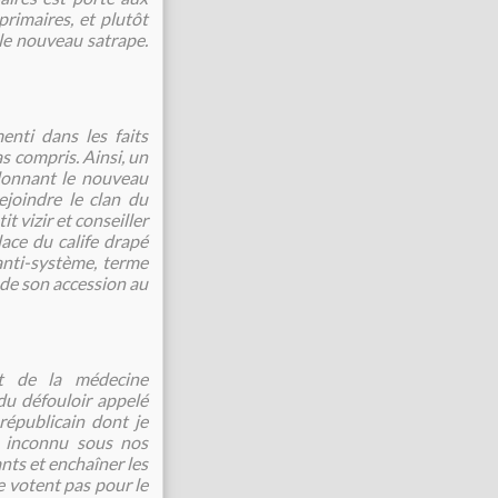
primaires, et plutôt
 le nouveau satrape.
enti dans les faits
s compris. Ainsi, un
donnant le nouveau
ejoindre le clan du
t vizir et conseiller
ace du calife drapé
'anti-système, terme
s de son accession au
êt de la médecine
du défouloir appelé
républicain dont je
pt inconnu sous nos
ants et enchaîner les
ne votent pas pour le