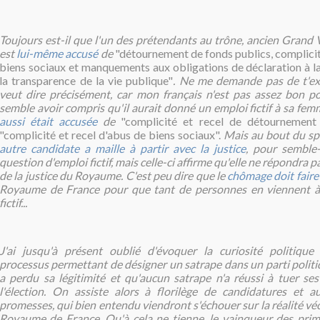
Toujours est-il que l'un des prétendants au trône, ancien Grand V
est
lui-même accusé
de
"détournement de fonds publics, complicit
biens sociaux et manquements aux obligations de déclaration à la
la transparence de la vie publique"
. Ne me demande pas de t'ex
veut dire précisément, car mon français n'est pas assez bon po
semble avoir compris qu'il aurait donné un emploi fictif à sa fem
aussi était accusée
de
"complicité et recel de détournement 
"complicité et recel d'abus de biens sociaux".
Mais au bout du spe
autre candidate a maille à partir avec la justice
, pour semble-
question d'emploi fictif, mais celle-ci affirme qu'elle ne répondra
de la justice du Royaume.
C'est peu dire que le
chômage doit faire
Royaume de France pour que tant de personnes en viennent à
fictif...
J'ai jusqu'à présent oublié d'évoquer la curiosité politique
processus permettant de désigner un satrape dans un parti politiq
a perdu sa légitimité et qu'aucun satrape n'a réussi à tuer se
l'élection. On assiste alors à florilège de candidatures et 
promesses, qui bien entendu viendront s'échouer sur la réalité véc
Royaume de France. Qu'à cela ne tienne, le vainqueur des prim