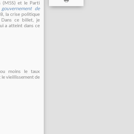
 (M5S) et le Parti
 gouvernement de
, la crise politique
Dans ce billet, je
ui a atteint dans ce
s ou moins le taux
le vieillissement de