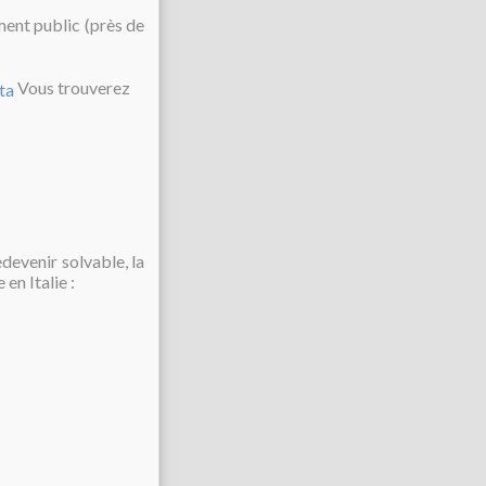
ement public (près de
Vous trouverez
edevenir solvable, la
en Italie :