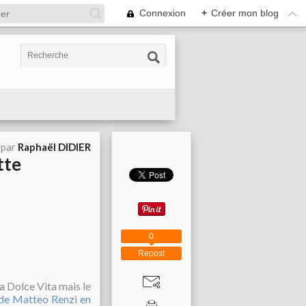
Connexion
+
Créer mon blog
 par
Raphaël DIDIER
tte
0
Repost
la Dolce Vita mais le
 de Matteo Renzi en