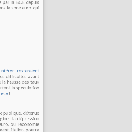
 par la BCE depuis
ns la zone euro, qui
intérêt resteraient
ses difficultés avant
ue la hausse des taux
artant la spéculation
Grèce
!
tte publique, détenue
giner la dépression
euro, où l'économie
ment italien pourra