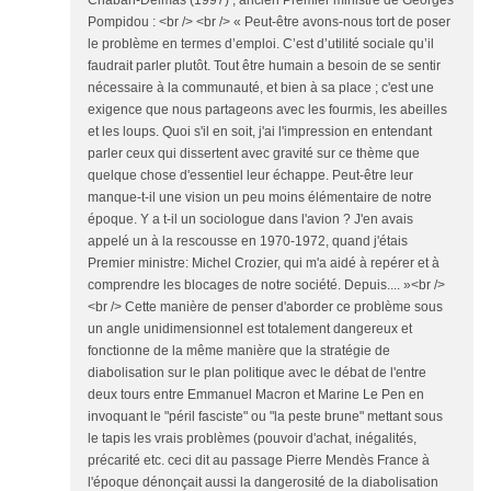
Chaban-Delmas (1997) , ancien Premier ministre de Georges
Pompidou : <br /> <br /> « Peut-être avons-nous tort de poser
le problème en termes d’emploi. C’est d’utilité sociale qu’il
faudrait parler plutôt. Tout être humain a besoin de se sentir
nécessaire à la communauté, et bien à sa place ; c'est une
exigence que nous partageons avec les fourmis, les abeilles
et les loups. Quoi s'il en soit, j'ai l'impression en entendant
parler ceux qui dissertent avec gravité sur ce thème que
quelque chose d'essentiel leur échappe. Peut-être leur
manque-t-il une vision un peu moins élémentaire de notre
époque. Y a t-il un sociologue dans l'avion ? J'en avais
appelé un à la rescousse en 1970-1972, quand j'étais
Premier ministre: Michel Crozier, qui m'a aidé à repérer et à
comprendre les blocages de notre société. Depuis.... »<br />
<br /> Cette manière de penser d'aborder ce problème sous
un angle unidimensionnel est totalement dangereux et
fonctionne de la même manière que la stratégie de
diabolisation sur le plan politique avec le débat de l'entre
deux tours entre Emmanuel Macron et Marine Le Pen en
invoquant le "péril fasciste" ou "la peste brune" mettant sous
le tapis les vrais problèmes (pouvoir d'achat, inégalités,
précarité etc. ceci dit au passage Pierre Mendès France à
l'époque dénonçait aussi la dangerosité de la diabolisation