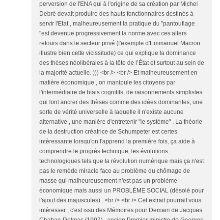
perversion de l'ENA qui à l'origine de sa création par Michel
Debré devait produire des hauts fonctionnaires destinés à
servir l'Etat , malheureusement la pratique du "pantouflage
"est devenue progressivement la norme avec ces allers
retours dans le secteur privé (l'exemple d'Emmanuel Macron
illustre bien cette vicissitude) ce qui explique la dominance
des thèses néolibérales à la tête de l’État et surtout au sein de
la majorité actuelle. ))) <br /> <br /> Et malheureusement en
matière économique , on manipule les citoyens par
l'intermédiaire de biais cognitifs, de raisonnements simplistes
qui font ancrer des thèses comme des idées dominantes, une
sorte de vérité universelle à laquelle il n'existe aucune
alternative , une manière d'entretenir "le système" . La théorie
de la destruction créatrice de Schumpeter est certes
intéressante lorsqu'on l'apprend la première fois, ça aide à
comprendre le progrès technique, les évolutions
technologiques tels que la révolution numérique mais ça n'est
pas le remède miracle face au problème du chômage de
masse qui malheureusement n'est pas un problème
économique mais aussi un PROBLÈME SOCIAL (désolé pour
l'ajout des majuscules) . <br /> <br /> Cet extrait pourrait vous
intéresser , c'est issu des Mémoires pour Demain de Jacques